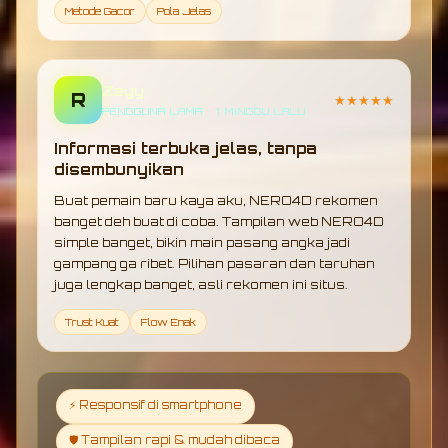
Metode Gacor
Pola Jelas
Zeyy
R
★★★★★
PENGGUNA LAMA • 1 MINGGU LALU
Informasi terbuka jelas, tanpa
disembunyikan
Buat pemain baru kaya aku, NERO4D rekomen
banget deh buat di coba. Tampilan web NERO4D
simple banget, bikin main pasang angka jadi
gampang ga ribet. Pilihan pasaran dan taruhan
juga lengkap banget, asli rekomen ini situs.
Trust Kuat
Flow Enak
⚡ Responsif di smartphone
🛡️ Tampilan rapi & mudah dibaca