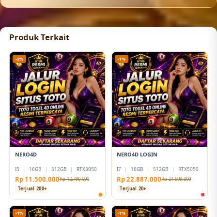
Produk Terkait
-2%
-1%
NERO4D
NERO4D LOGIN
I5
|
16GB
|
512GB
|
RTX3050
I7
|
16GB
|
512GB
|
RTX5050
Rp 11.500.000
Rp 22.887.000
Rp 12.799.000
Rp 21.999.000
Terjual 200+
Terjual 20+
-1%
-1%