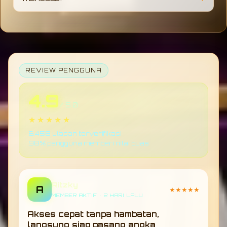
banyak pengguna merasa lebih mudah saat
menggunakannya.
Cukup cocok untuk pemula karena
tampilannya sederhana dan tidak
membingungkan. Pengguna baru biasanya
bisa langsung memahami cara penggunaan
tanpa perlu waktu lama.
REVIEW PENGGUNA
4.9
/ 5.0
★★★★★
6.458 ulasan terverifikasi
98% pengguna memberi nilai puas
Ritzky
A
★★★★★
MEMBER AKTIF • 2 HARI LALU
Akses cepat tanpa hambatan,
langsung siap pasang angka