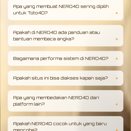
Apa yang membuat NERO4D sering dipilih
untuk Toto4D?
NERO4D dikenal karena tampilannya yang
simpel dan aksesnya yang cukup cepat.
Apakah di NERO4D ada panduan atau
Banyak pengguna merasa nyaman karena
bantuan membaca angka?
semua fitur mudah ditemukan tanpa harus
mencari terlalu lama.
Di dalam platform biasanya tersedia beberapa
informasi pendukung yang bisa membantu
Bagaimana performa sistem di NERO4D?
pengguna melihat pola atau hasil sebelumnya.
Walaupun tidak menjamin apa pun, setidaknya
Secara umum sistemnya cukup stabil untuk
bisa jadi referensi tambahan.
digunakan sehari-hari. Saat diakses, jarang
Apakah situs ini bisa diakses kapan saja?
terjadi gangguan yang serius sehingga
pengguna bisa tetap nyaman saat membuka
Ya, situs ini bisa diakses kapan saja selama
halaman atau fitur yang tersedia.
koneksi internet tersedia. Baik siang maupun
Apa yang membedakan NERO4D dari
malam, tampilannya tetap bisa dibuka tanpa
platform lain?
perbedaan yang berarti.
Perbedaannya lebih ke kenyamanan
penggunaan. Tampilan yang tidak terlalu
Apakah NERO4D cocok untuk yang baru
ramai dan navigasi yang jelas membuat
mencoba?