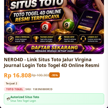
1/6
NERO4D - Link Situs Toto Jalur Virgina
Journal Login Toto Togel 4D Online Resmi
Rp 16.808
Rp 100.303
-95%
Terjual 2
TOTO TOGEL
SKU:
1S83N0880RID
Autorized Situs Toto
💳
Situs Toto Togel Login