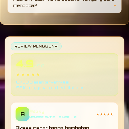
ramai dan navigasi yang jelas membuat
mencoba?
banyak pengguna merasa lebih mudah saat
menggunakannya.
Cukup cocok untuk pemula karena
tampilannya sederhana dan tidak
membingungkan. Pengguna baru biasanya
bisa langsung memahami cara penggunaan
tanpa perlu waktu lama.
REVIEW PENGGUNA
4.9
/ 5.0
★★★★★
6.458 ulasan terverifikasi
98% pengguna memberi nilai puas
Ritzky
A
★★★★★
MEMBER AKTIF • 2 HARI LALU
Akses cepat tanpa hambatan,