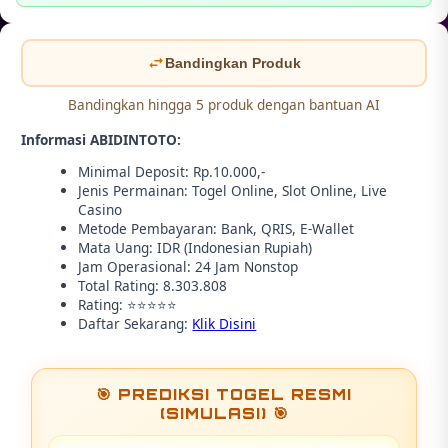
Bandingkan Produk
Bandingkan hingga 5 produk dengan bantuan AI
Informasi ABIDINTOTO:
Minimal Deposit: Rp.10.000,-
Jenis Permainan: Togel Online, Slot Online, Live
Casino
Metode Pembayaran: Bank, QRIS, E-Wallet
Mata Uang: IDR (Indonesian Rupiah)
Jam Operasional: 24 Jam Nonstop
Total Rating: 8.303.808
Rating: ⭐⭐⭐⭐⭐
Daftar Sekarang:
Klik Disini
🎯 PREDIKSI TOGEL RESMI
(SIMULASI) 🎯