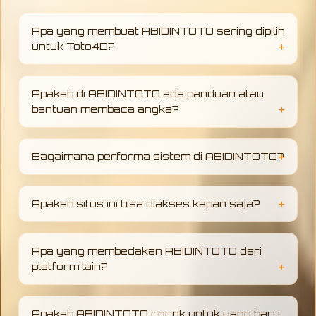
Apa yang membuat ABIDINTOTO sering dipilih
untuk Toto4D?
ABIDINTOTO dikenal karena tampilannya yang
simpel dan aksesnya yang cukup cepat.
Apakah di ABIDINTOTO ada panduan atau
Banyak pengguna merasa nyaman karena
bantuan membaca angka?
semua fitur mudah ditemukan tanpa harus
mencari terlalu lama.
Di dalam platform biasanya tersedia beberapa
informasi pendukung yang bisa membantu
Bagaimana performa sistem di ABIDINTOTO?
pengguna melihat pola atau hasil sebelumnya.
Walaupun tidak menjamin apa pun, setidaknya
Secara umum sistemnya cukup stabil untuk
bisa jadi referensi tambahan.
digunakan sehari-hari. Saat diakses, jarang
Apakah situs ini bisa diakses kapan saja?
terjadi gangguan yang serius sehingga
pengguna bisa tetap nyaman saat membuka
Ya, situs ini bisa diakses kapan saja selama
halaman atau fitur yang tersedia.
koneksi internet tersedia. Baik siang maupun
Apa yang membedakan ABIDINTOTO dari
malam, tampilannya tetap bisa dibuka tanpa
platform lain?
perbedaan yang berarti.
Perbedaannya lebih ke kenyamanan
penggunaan. Tampilan yang tidak terlalu
Apakah ABIDINTOTO cocok untuk yang baru