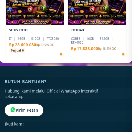
SITUS TOTO
TOTO4D
I7
|
16GB
|
512GB
|
RTX5050
CORE5
|
16GB
|
512GB
|
RTX4050
Rp 28.600.080
Rp 27.999.000
Rp 17.888.000
Rp 18.499.000
Terjual 6
BUTUH BANTUAN?
Hubungi kami melalui Official WhatsApp interaktif
sekarang.
Kirim Pesan
Ikuti kami: