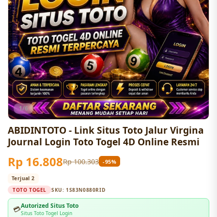
1/6
ABIDINTOTO - Link Situs Toto Jalur Virgina
Journal Login Toto Togel 4D Online Resmi
Rp 16.808
Rp 100.303
-95%
Terjual 2
TOTO TOGEL
SKU:
1S83N0880RID
Autorized Situs Toto
💳
Situs Toto Togel Login