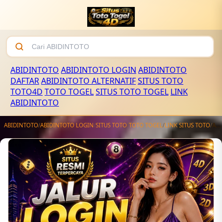
ABIDINTOTO
ABIDINTOTO LOGIN
ABIDINTOTO
DAFTAR
ABIDINTOTO ALTERNATIF
SITUS TOTO
TOTO4D
TOTO TOGEL
SITUS TOTO TOGEL
LINK
ABIDINTOTO
ABIDINTOTO
/
ABIDINTOTO LOGIN
/
SITUS TOTO
/
TOTO TOGEL
/
LINK SITUS TOTO
/
ABIDINTOTO - Link Situs Toto Jalur Virgina Journal Login Toto Togel 4D Online Resmi