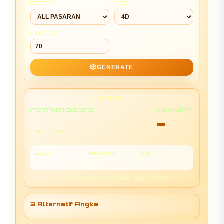
PASARAN
TIPE
MIN CONF
🎲
GENERATE
— READY —
PASARAN REKOMENDASI
ANGKA UTAMA
-
-
-
-
Tipe:
Conf:
BBFS
ANGKA IKUT
SHIO
-
-
-
Tips: Ini simulasi hiburan. Tetap bijak & disiplin.
3 Alternatif Angka