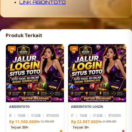
LINK ABIDINTOTO
Produk Terkait
-2%
-1%
ABIDINTOTO
ABIDINTOTO LOGIN
I5
|
16GB
|
512GB
|
RTX3050
I7
|
16GB
|
512GB
|
RTX5050
Rp 11.500.000
Rp 22.887.000
Rp 12.799.000
Rp 21.999.000
Terjual 200+
Terjual 20+