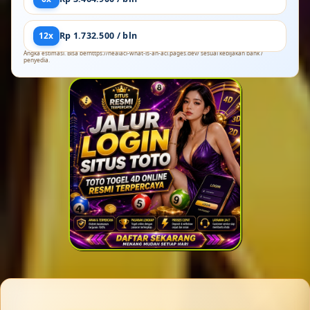
12x
Rp 1.732.500 / bln
Angka estimasi. Bisa berhttps://healacl-what-is-an-acl.pages.dev/ sesuai kebijakan bank /
penyedia.