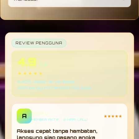
banyak pengguna merasa lebih mudah saat
menggunakannya.
Cukup cocok untuk pemula karena
tampilannya sederhana dan tidak
membingungkan. Pengguna baru biasanya
bisa langsung memahami cara penggunaan
tanpa perlu waktu lama.
REVIEW PENGGUNA
4.9
/ 5.0
★★★★★
6.458 ulasan terverifikasi
98% pengguna memberi nilai puas
Ritzky
A
★★★★★
MEMBER AKTIF • 2 HARI LALU
Akses cepat tanpa hambatan,
langsung siap pasang angka