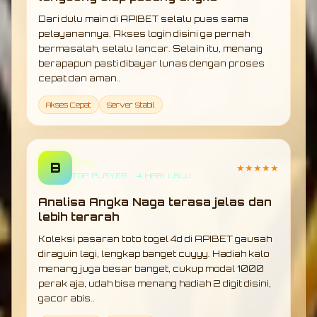
Dari dulu main di APIBET selalu puas sama
pelayanannya. Akses login disini ga pernah
bermasalah, selalu lancar. Selain itu, menang
berapapun pasti dibayar lunas dengan proses
cepat dan aman..
Akses Cepat
Server Stabil
Bizy
B
★★★★★
TOP PLAYER • 4 HARI LALU
Analisa Angka Naga terasa jelas dan
lebih terarah
Koleksi pasaran toto togel 4d di APIBET gausah
diraguin lagi, lengkap banget cuyyy. Hadiah kalo
menang juga besar banget, cukup modal 1000
perak aja, udah bisa menang hadiah 2 digit disini,
gacor abis..