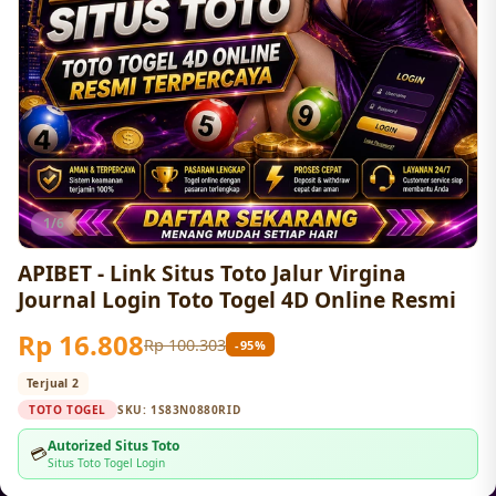
1/6
APIBET - Link Situs Toto Jalur Virgina
Journal Login Toto Togel 4D Online Resmi
Rp 16.808
Rp 100.303
-95%
Terjual 2
TOTO TOGEL
SKU:
1S83N0880RID
Autorized Situs Toto
💳
Situs Toto Togel Login