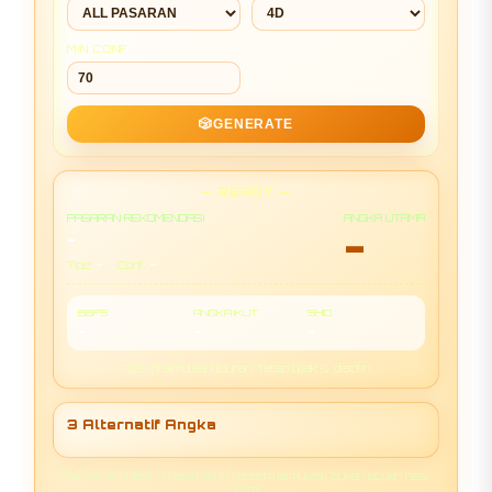
MIN CONF
🎲
GENERATE
— READY —
PASARAN REKOMENDASI
ANGKA UTAMA
-
-
-
-
Tipe:
Conf:
BBFS
ANGKA IKUT
SHIO
-
-
-
Tips: Ini simulasi hiburan. Tetap bijak & disiplin.
3 Alternatif Angka
Disclaimer: Hasil di halaman ini random (simulasi), bukan acuan hasil
resmi.