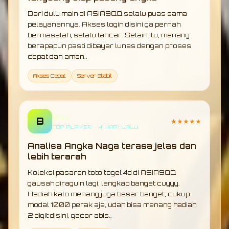
Dari dulu main di ASIA9QQ selalu puas sama
pelayanannya. Akses login disini ga pernah
bermasalah, selalu lancar. Selain itu, menang
berapapun pasti dibayar lunas dengan proses
cepat dan aman..
Akses Cepat
Server Stabil
Bizy
B
★★★★★
TOP PLAYER • 4 HARI LALU
Analisa Angka Naga terasa jelas dan
lebih terarah
Koleksi pasaran toto togel 4d di ASIA9QQ
gausah diraguin lagi, lengkap banget cuyyy.
Hadiah kalo menang juga besar banget, cukup
modal 1000 perak aja, udah bisa menang hadiah
2 digit disini, gacor abis..