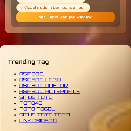
✨ Visual modern bernuansa neon
Lihat Lebih Banyak Review →
Trending Tag
ASIA9QQ
ASIA9QQ LOGIN
ASIA9QQ DAFTAR
ASIA9QQ ALTERNATIF
SITUS TOTO
TOTO4D
TOTO TOGEL
SITUS TOTO TOGEL
LINK ASIA9QQ