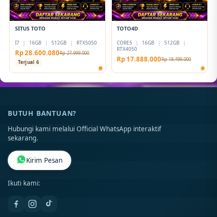
SITUS TOTO
TOTO4D
I7
|
16GB
|
512GB
|
RTX5050
CORE5
|
16GB
|
512GB
|
RTX4050
Rp 28.600.080
Rp 27.999.000
Rp 17.888.000
Rp 18.499.000
Terjual 6
BUTUH BANTUAN?
Hubungi kami melalui Official WhatsApp interaktif
sekarang.
Kirim Pesan
Ikuti kami: