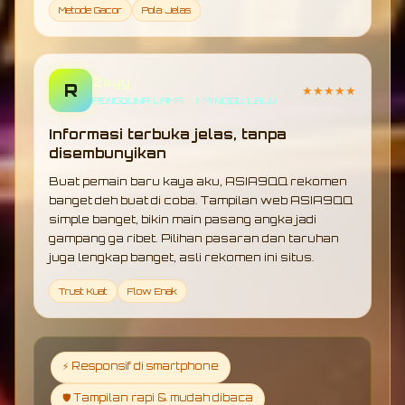
Metode Gacor
Pola Jelas
Zeyy
R
★★★★★
PENGGUNA LAMA • 1 MINGGU LALU
Informasi terbuka jelas, tanpa
disembunyikan
Buat pemain baru kaya aku, ASIA9QQ rekomen
banget deh buat di coba. Tampilan web ASIA9QQ
simple banget, bikin main pasang angka jadi
gampang ga ribet. Pilihan pasaran dan taruhan
juga lengkap banget, asli rekomen ini situs.
Trust Kuat
Flow Enak
⚡ Responsif di smartphone
🛡️ Tampilan rapi & mudah dibaca