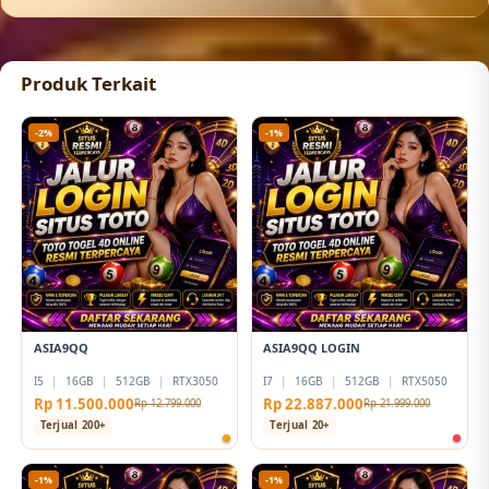
Produk Terkait
-2%
-1%
ASIA9QQ
ASIA9QQ LOGIN
I5
|
16GB
|
512GB
|
RTX3050
I7
|
16GB
|
512GB
|
RTX5050
Rp 11.500.000
Rp 22.887.000
Rp 12.799.000
Rp 21.999.000
Terjual 200+
Terjual 20+
-1%
-1%