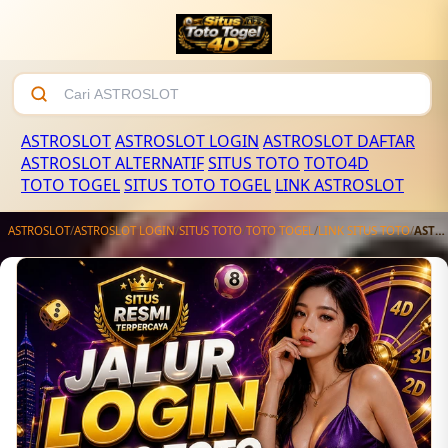
ASTROSLOT
ASTROSLOT LOGIN
ASTROSLOT DAFTAR
ASTROSLOT ALTERNATIF
SITUS TOTO
TOTO4D
TOTO TOGEL
SITUS TOTO TOGEL
LINK ASTROSLOT
ASTROSLOT
/
ASTROSLOT LOGIN
/
SITUS TOTO
/
TOTO TOGEL
/
LINK SITUS TOTO
/
ASTROSLOT - Link Situs Toto Jalur Virgina Journal Login Toto Togel 4D Online Resmi