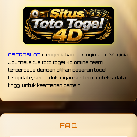
ASTROSLOT
menyediakan link login jalur Virginia
Journal situs toto togel 4d online resmi
terpercaya dengan pilihan pasaran togel
terupdate, serta dukungan system proteksi data
tinggi untuk keamanan pemain.
FAQ