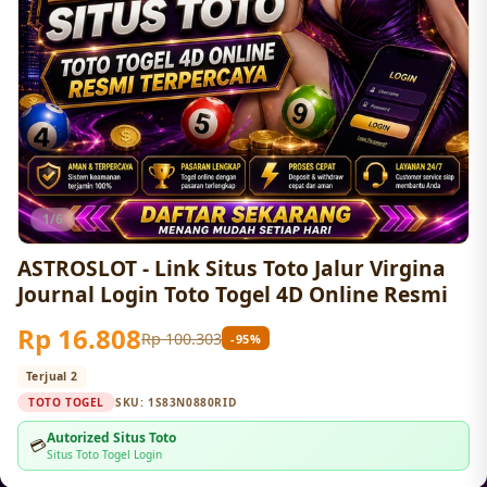
1/6
ASTROSLOT - Link Situs Toto Jalur Virgina
Journal Login Toto Togel 4D Online Resmi
Rp 16.808
Rp 100.303
-95%
Terjual 2
TOTO TOGEL
SKU:
1S83N0880RID
Autorized Situs Toto
💳
Situs Toto Togel Login