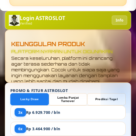
Login ASTROSLOT
Info
Verified
KEUNGGULAN PRODUK
KONEKSI TOTO 4D GLOBAL LEBIH STABIL
ASTROSLOT menawarkan koneksi yang terasa
ringan saat digunakan. Akses ke sistem
berjalan cukup lancar tanpa banyak hambatan,
sehingga pengguna bisa membuka halaman
dengan nyaman tanpa harus menunggu lama.
PROMO & FITUR ASTROSLOT
Lomba Panjat
Lucky Draw
Prediksi Togel
Turnover
3x
Rp 6.929.700 / bln
6x
Rp 3.464.900 / bln