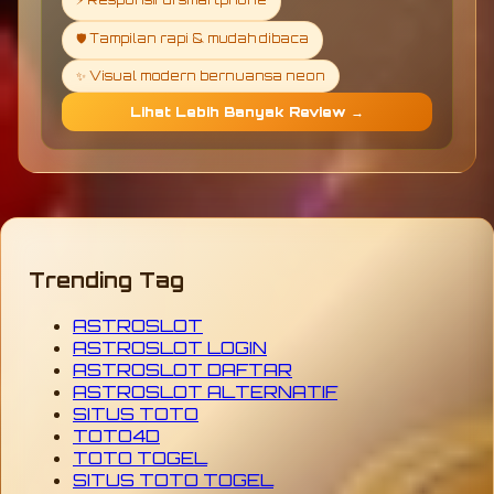
⚡ Responsif di smartphone
🛡️ Tampilan rapi & mudah dibaca
✨ Visual modern bernuansa neon
Lihat Lebih Banyak Review →
Trending Tag
ASTROSLOT
ASTROSLOT LOGIN
ASTROSLOT DAFTAR
ASTROSLOT ALTERNATIF
SITUS TOTO
TOTO4D
TOTO TOGEL
SITUS TOTO TOGEL