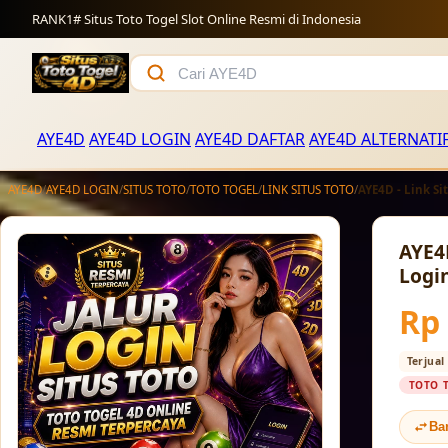
RANK1# Situs Toto Togel Slot Online Resmi di Indonesia
AYE4D
AYE4D LOGIN
AYE4D DAFTAR
AYE4D ALTERNATI
AYE4D
/
AYE4D LOGIN
/
SITUS TOTO
/
TOTO TOGEL
/
LINK SITUS TOTO
/
AYE4D - Link Si
AYE4D
Logi
Rp 
Terjual
TOTO 
Ba