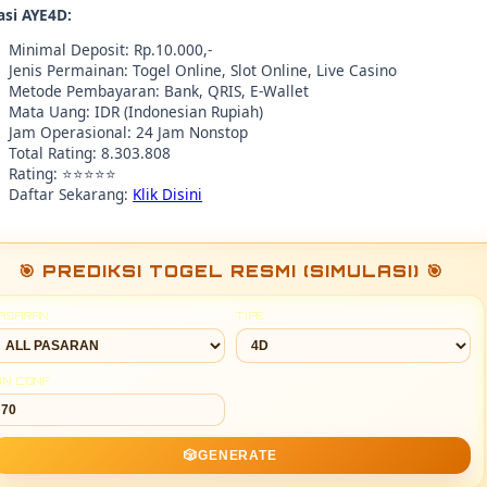
asi AYE4D:
Minimal Deposit: Rp.10.000,-
Jenis Permainan: Togel Online, Slot Online, Live Casino
Metode Pembayaran: Bank, QRIS, E-Wallet
Mata Uang: IDR (Indonesian Rupiah)
Jam Operasional: 24 Jam Nonstop
Total Rating: 8.303.808
Rating: ⭐⭐⭐⭐⭐
Daftar Sekarang:
Klik Disini
🎯 PREDIKSI TOGEL RESMI (SIMULASI) 🎯
ASARAN
TIPE
IN CONF
🎲
GENERATE