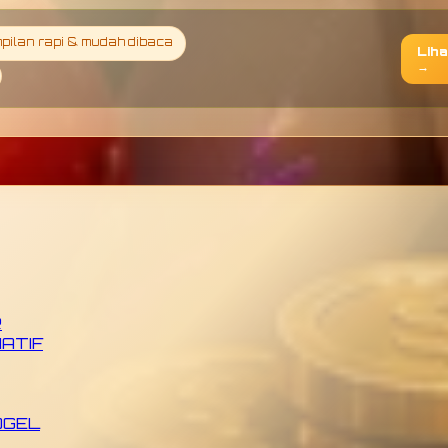
ampilan rapi & mudah dibaca
Lih
→
R
ATIF
OGEL