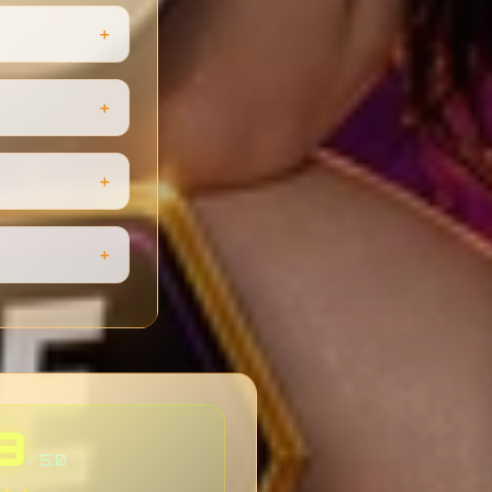
n,
s, jarang
mbuka
iang maupun
ramai dan
ungkan.
rlu waktu
9
/ 5.0