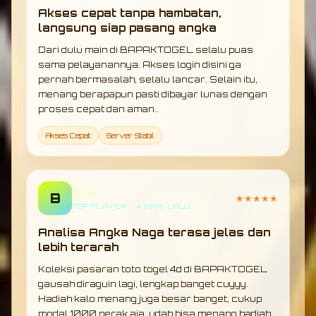
Akses cepat tanpa hambatan,
langsung siap pasang angka
Dari dulu main di BAPAKTOGEL selalu puas
sama pelayanannya. Akses login disini ga
pernah bermasalah, selalu lancar. Selain itu,
menang berapapun pasti dibayar lunas dengan
proses cepat dan aman..
Akses Cepat
Server Stabil
Bizy
B
★★★★★
TOP PLAYER • 4 HARI LALU
Analisa Angka Naga terasa jelas dan
lebih terarah
Koleksi pasaran toto togel 4d di BAPAKTOGEL
gausah diraguin lagi, lengkap banget cuyyy.
Hadiah kalo menang juga besar banget, cukup
modal 1000 perak aja, udah bisa menang hadiah