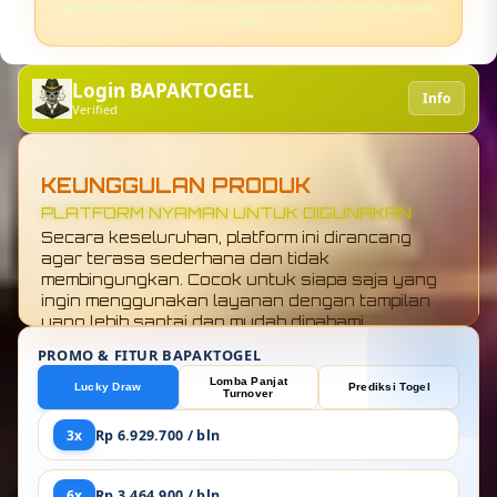
Disclaimer: Hasil di halaman ini random (simulasi), bukan acuan hasil
resmi.
Login BAPAKTOGEL
Info
Verified
KEUNGGULAN PRODUK
KONEKSI TOTO 4D GLOBAL LEBIH STABIL
BAPAKTOGEL menawarkan koneksi yang
terasa ringan saat digunakan. Akses ke sistem
berjalan cukup lancar tanpa banyak hambatan,
sehingga pengguna bisa membuka halaman
dengan nyaman tanpa harus menunggu lama.
PROMO & FITUR BAPAKTOGEL
Lomba Panjat
Lucky Draw
Prediksi Togel
Turnover
3x
Rp 6.929.700 / bln
6x
Rp 3.464.900 / bln