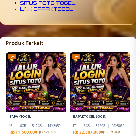
SITUS TOTO TOGEL
LINK BAPAKTOGEL
Produk Terkait
-2%
-1%
BAPAKTOGEL
BAPAKTOGEL LOGIN
I5
|
16GB
|
512GB
|
RTX3050
I7
|
16GB
|
512GB
|
RTX5050
Rp 11.500.000
Rp 22.887.000
Rp 12.799.000
Rp 21.999.000