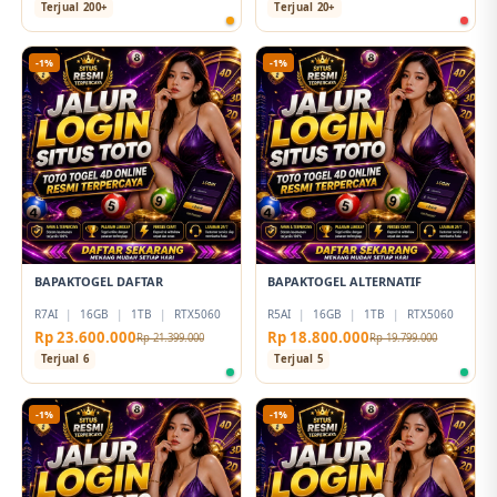
Terjual 200+
Terjual 20+
-1%
-1%
BAPAKTOGEL DAFTAR
BAPAKTOGEL ALTERNATIF
R7AI
|
16GB
|
1TB
|
RTX5060
R5AI
|
16GB
|
1TB
|
RTX5060
Rp 23.600.000
Rp 18.800.000
Rp 21.399.000
Rp 19.799.000
Terjual 6
Terjual 5
-1%
-1%