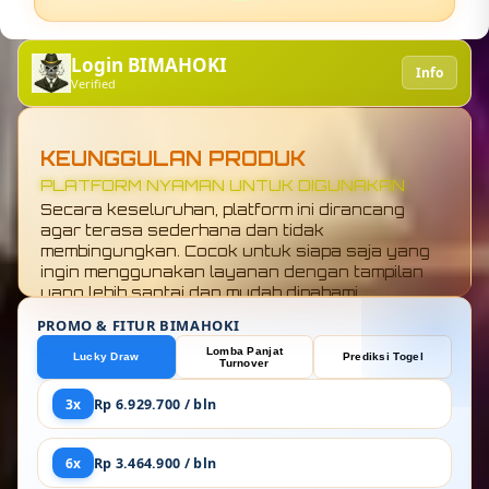
Login BIMAHOKI
Info
Verified
KEUNGGULAN PRODUK
KONEKSI TOTO 4D GLOBAL LEBIH STABIL
BIMAHOKI menawarkan koneksi yang terasa
ringan saat digunakan. Akses ke sistem
berjalan cukup lancar tanpa banyak hambatan,
sehingga pengguna bisa membuka halaman
dengan nyaman tanpa harus menunggu lama.
PROMO & FITUR BIMAHOKI
Lomba Panjat
Lucky Draw
Prediksi Togel
Turnover
3x
Rp 6.929.700 / bln
6x
Rp 3.464.900 / bln