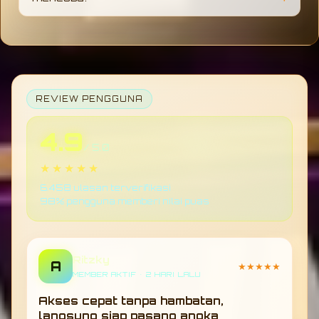
banyak pengguna merasa lebih mudah saat
menggunakannya.
Cukup cocok untuk pemula karena
tampilannya sederhana dan tidak
membingungkan. Pengguna baru biasanya
bisa langsung memahami cara penggunaan
tanpa perlu waktu lama.
REVIEW PENGGUNA
4.9
/ 5.0
★★★★★
6.458 ulasan terverifikasi
98% pengguna memberi nilai puas
Ritzky
A
★★★★★
MEMBER AKTIF • 2 HARI LALU
Akses cepat tanpa hambatan,
langsung siap pasang angka