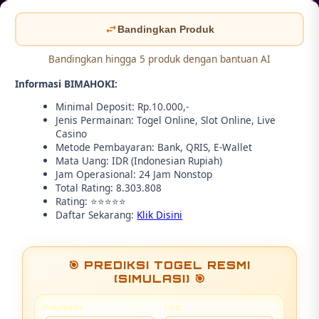
Bandingkan Produk
Bandingkan hingga 5 produk dengan bantuan AI
Informasi BIMAHOKI:
Minimal Deposit: Rp.10.000,-
Jenis Permainan: Togel Online, Slot Online, Live
Casino
Metode Pembayaran: Bank, QRIS, E-Wallet
Mata Uang: IDR (Indonesian Rupiah)
Jam Operasional: 24 Jam Nonstop
Total Rating: 8.303.808
Rating: ⭐⭐⭐⭐⭐
Daftar Sekarang:
Klik Disini
🎯 PREDIKSI TOGEL RESMI
(SIMULASI) 🎯
PASARAN
TIPE