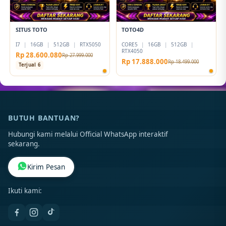
SITUS TOTO
TOTO4D
I7
|
16GB
|
512GB
|
RTX5050
CORE5
|
16GB
|
512GB
|
RTX4050
Rp 28.600.080
Rp 27.999.000
Rp 17.888.000
Rp 18.499.000
Terjual 6
BUTUH BANTUAN?
Hubungi kami melalui Official WhatsApp interaktif
sekarang.
Kirim Pesan
Ikuti kami: