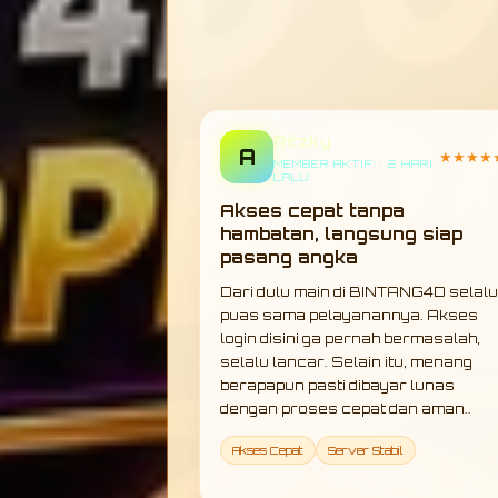
Ritzky
A
★★★★
MEMBER AKTIF • 2 HARI
LALU
Akses cepat tanpa
hambatan, langsung siap
pasang angka
Dari dulu main di BINTANG4D selalu
puas sama pelayanannya. Akses
login disini ga pernah bermasalah,
selalu lancar. Selain itu, menang
berapapun pasti dibayar lunas
dengan proses cepat dan aman..
Akses Cepat
Server Stabil