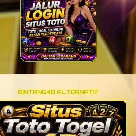
BINTANG4D ALTERNATIF