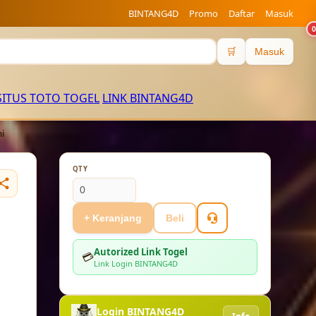
BINTANG4D
Promo
Daftar
Masuk
0
🛒
Masuk
SITUS TOTO TOGEL
LINK BINTANG4D
mi
QTY
+ Keranjang
Beli
Autorized Link Togel
💳
Link Login BINTANG4D
Login BINTANG4D