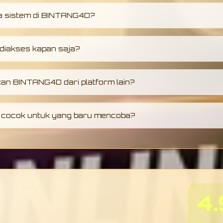
a atau hasil sebelumnya. Walaupun tidak menjamin apa pu
 sistem di BINTANG4D?
 referensi tambahan.
a cukup stabil untuk digunakan sehari-hari. Saat diakse
ng serius sehingga pengguna bisa tetap nyaman saat me
a diakses kapan saja?
ang tersedia.
akses kapan saja selama koneksi internet tersedia. Baik s
etap bisa dibuka tanpa perbedaan yang berarti.
n BINTANG4D dari platform lain?
ke kenyamanan penggunaan. Tampilan yang tidak terlalu 
 membuat banyak pengguna merasa lebih mudah saat
cocok untuk yang baru mencoba?
emula karena tampilannya sederhana dan tidak membing
anya bisa langsung memahami cara penggunaan tanpa pe
4.