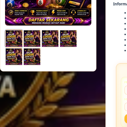
Inform
P
M