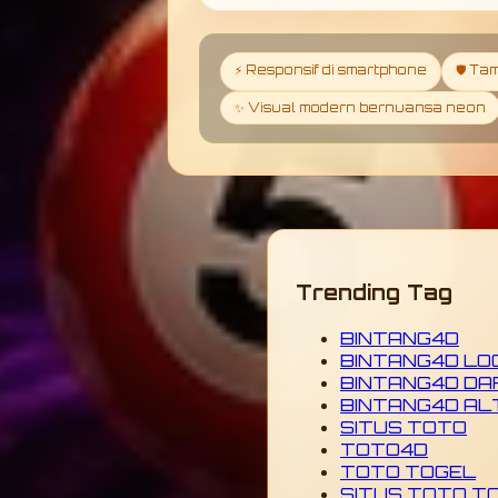
⚡ Responsif di smartphone
🛡️ T
✨ Visual modern bernuansa neon
Trending Tag
BINTANG4D
BINTANG4D LO
BINTANG4D DA
BINTANG4D AL
SITUS TOTO
TOTO4D
TOTO TOGEL
SITUS TOTO T