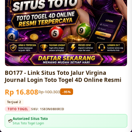
1/6
BO177 - Link Situs Toto Jalur Virgina
Journal Login Toto Togel 4D Online Resmi
Rp 16.808
Rp 100.303
-95%
Terjual 2
TOTO TOGEL
SKU:
1S83N0880RID
Autorized Situs Toto
💳
Situs Toto Togel Login