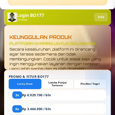
Login BO177
Info
Verified
KEUNGGULAN PRODUK
KONEKSI TOTO 4D GLOBAL LEBIH STABIL
BO177 menawarkan koneksi yang terasa ringan
saat digunakan. Akses ke sistem berjalan
cukup lancar tanpa banyak hambatan, sehingga
pengguna bisa membuka halaman dengan
nyaman tanpa harus menunggu lama.
PROMO & FITUR BO177
Lomba Panjat
Lucky Draw
Prediksi Togel
Turnover
3x
Rp 6.929.700 / bln
6x
Rp 3.464.900 / bln