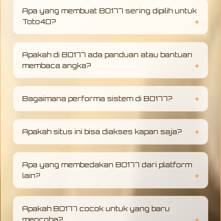
Apa yang membuat BO177 sering dipilih untuk
Toto4D?
BO177 dikenal karena tampilannya yang
simpel dan aksesnya yang cukup cepat.
Apakah di BO177 ada panduan atau bantuan
Banyak pengguna merasa nyaman karena
membaca angka?
semua fitur mudah ditemukan tanpa harus
mencari terlalu lama.
Di dalam platform biasanya tersedia beberapa
informasi pendukung yang bisa membantu
Bagaimana performa sistem di BO177?
pengguna melihat pola atau hasil sebelumnya.
Walaupun tidak menjamin apa pun, setidaknya
Secara umum sistemnya cukup stabil untuk
bisa jadi referensi tambahan.
digunakan sehari-hari. Saat diakses, jarang
Apakah situs ini bisa diakses kapan saja?
terjadi gangguan yang serius sehingga
pengguna bisa tetap nyaman saat membuka
Ya, situs ini bisa diakses kapan saja selama
halaman atau fitur yang tersedia.
koneksi internet tersedia. Baik siang maupun
Apa yang membedakan BO177 dari platform
malam, tampilannya tetap bisa dibuka tanpa
lain?
perbedaan yang berarti.
Perbedaannya lebih ke kenyamanan
penggunaan. Tampilan yang tidak terlalu
Apakah BO177 cocok untuk yang baru
ramai dan navigasi yang jelas membuat
mencoba?