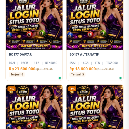
BO177 DAFTAR
BO177 ALTERNATIF
R7AI
|
16GB
|
1TB
|
RTX5060
R5AI
|
16GB
|
1TB
|
RTX5060
Rp 23.600.000
Rp 18.800.000
Rp 21.399.000
Rp 19.799.000
Terjual 6
Terjual 5
-1%
-1%