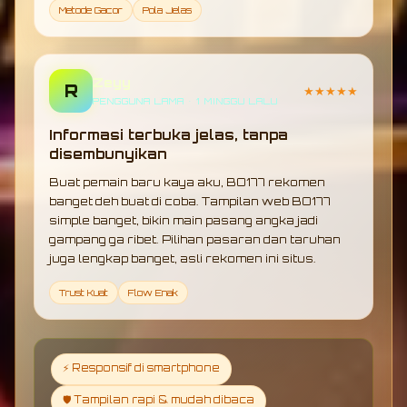
Metode Gacor
Pola Jelas
Zeyy
R
★★★★★
PENGGUNA LAMA • 1 MINGGU LALU
Informasi terbuka jelas, tanpa
disembunyikan
Buat pemain baru kaya aku, BO177 rekomen
banget deh buat di coba. Tampilan web BO177
simple banget, bikin main pasang angka jadi
gampang ga ribet. Pilihan pasaran dan taruhan
juga lengkap banget, asli rekomen ini situs.
Trust Kuat
Flow Enak
⚡ Responsif di smartphone
🛡️ Tampilan rapi & mudah dibaca