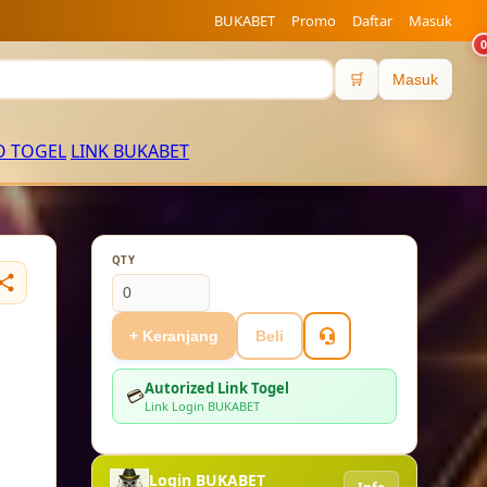
BUKABET
Promo
Daftar
Masuk
0
🛒
Masuk
O TOGEL
LINK BUKABET
QTY
+ Keranjang
Beli
Autorized Link Togel
💳
Link Login BUKABET
Login BUKABET