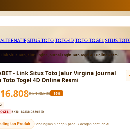
ALTERNATIF
SITUS TOTO
TOTO4D
TOTO TOGEL
SITUS TOT
Link Situs Toto Jalur Virgina Journal Login Toto Togel 4D Online Resmi
ET - Link Situs Toto Jalur Virgina Journal
n Toto Togel 4D Online Resmi
16.808
Rp 100.303
-95%
 2
TOGEL
SKU:
1S83N0880RID
ndingkan Produk
Bandingkan hingga 5 produk dengan bantuan AI