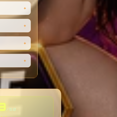
n,
s, jarang
mbuka
iang maupun
ramai dan
ungkan.
rlu waktu
9
/ 5.0