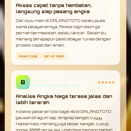
Akses cepat tanpa hambatan,
langsung siap pasang angka
Dari dulu main di DALANGTOTO selalu puas
sama pelayanannya. Akses login disini ga
pernah bermasalah, selalu lancar. Selain itu,
menang berapapun pasti dibayar lunas dengan
proses cepat dan aman..
Akses Cepat
Server Stabil
Bizy
B
★★★★★
TOP PLAYER • 4 HARI LALU
Analisa Angka Naga terasa jelas dan
lebih terarah
Koleksi pasaran toto togel 4d di DALANGTOTO
gausah diraguin lagi, lengkap banget cuyyy.
Hadiah kalo menang juga besar banget, cukup
modal 1000 perak aja, udah bisa menang hadiah