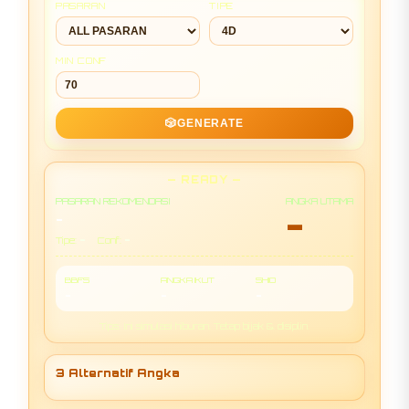
PASARAN
TIPE
MIN CONF
🎲
GENERATE
— READY —
PASARAN REKOMENDASI
ANGKA UTAMA
-
-
-
-
Tipe:
Conf:
BBFS
ANGKA IKUT
SHIO
-
-
-
Tips: Ini simulasi hiburan. Tetap bijak & disiplin.
3 Alternatif Angka