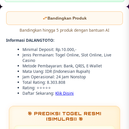
Bandingkan Produk
Bandingkan hingga 5 produk dengan bantuan AI
Informasi DALANGTOTO:
Minimal Deposit: Rp.10.000,-
Jenis Permainan: Togel Online, Slot Online, Live
Casino
Metode Pembayaran: Bank, QRIS, E-Wallet
Mata Uang: IDR (Indonesian Rupiah)
Jam Operasional: 24 Jam Nonstop
Total Rating: 8.303.808
Rating: ⭐⭐⭐⭐⭐
Daftar Sekarang:
Klik Disini
🎯 PREDIKSI TOGEL RESMI
(SIMULASI) 🎯