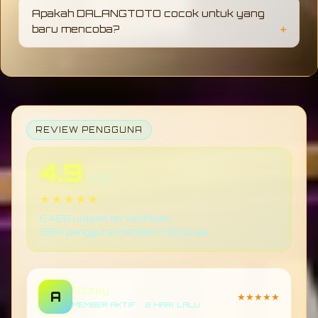
penggunaan. Tampilan yang tidak terlalu
Apakah DALANGTOTO cocok untuk yang
ramai dan navigasi yang jelas membuat
baru mencoba?
banyak pengguna merasa lebih mudah saat
menggunakannya.
Cukup cocok untuk pemula karena
tampilannya sederhana dan tidak
membingungkan. Pengguna baru biasanya
bisa langsung memahami cara penggunaan
tanpa perlu waktu lama.
REVIEW PENGGUNA
4.9
/ 5.0
★★★★★
6.458 ulasan terverifikasi
98% pengguna memberi nilai puas
Ritzky
A
★★★★★
MEMBER AKTIF • 2 HARI LALU