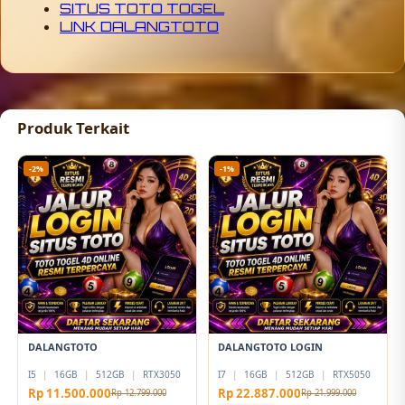
SITUS TOTO TOGEL
LINK DALANGTOTO
Produk Terkait
-2%
-1%
DALANGTOTO
DALANGTOTO LOGIN
I5
|
16GB
|
512GB
|
RTX3050
I7
|
16GB
|
512GB
|
RTX5050
Rp 11.500.000
Rp 22.887.000
Rp 12.799.000
Rp 21.999.000