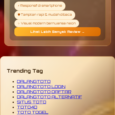
⚡ Responsif di smartphone
🛡️ Tampilan rapi & mudah dibaca
✨ Visual modern bernuansa neon
Lihat Lebih Banyak Review →
Trending Tag
DALANGTOTO
DALANGTOTO LOGIN
DALANGTOTO DAFTAR
DALANGTOTO ALTERNATIF
SITUS TOTO
TOTO4D
TOTO TOGEL