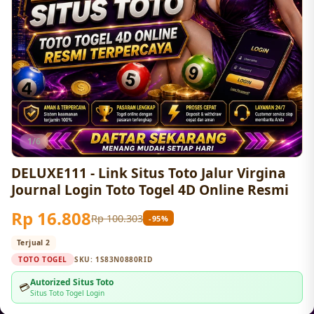
1/6
DELUXE111 - Link Situs Toto Jalur Virgina
Journal Login Toto Togel 4D Online Resmi
Rp 16.808
Rp 100.303
-95%
Terjual 2
TOTO TOGEL
SKU:
1S83N0880RID
Autorized Situs Toto
💳
Situs Toto Togel Login