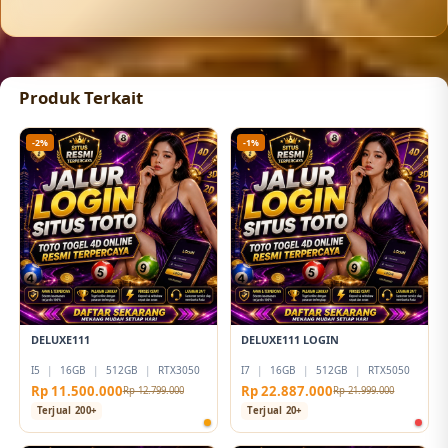
Produk Terkait
-2%
-1%
DELUXE111
DELUXE111 LOGIN
I5
|
16GB
|
512GB
|
RTX3050
I7
|
16GB
|
512GB
|
RTX5050
Rp 11.500.000
Rp 22.887.000
Rp 12.799.000
Rp 21.999.000
Terjual 200+
Terjual 20+