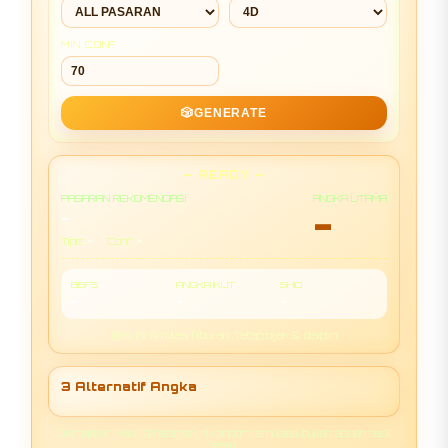
MIN CONF
🎲
GENERATE
— READY —
PASARAN REKOMENDASI
ANGKA UTAMA
-
-
-
-
Tipe:
Conf:
BBFS
ANGKA IKUT
SHIO
-
-
-
Tips: Ini simulasi hiburan. Tetap bijak & disiplin.
3 Alternatif Angka
Disclaimer: Hasil di halaman ini random (simulasi), bukan acuan hasil
resmi.