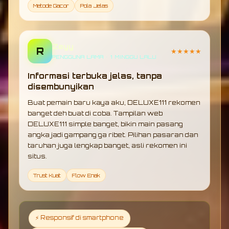
Metode Gacor
Pola Jelas
Zeyy
R
★★★★★
PENGGUNA LAMA • 1 MINGGU LALU
Informasi terbuka jelas, tanpa
disembunyikan
Buat pemain baru kaya aku, DELUXE111 rekomen
banget deh buat di coba. Tampilan web
DELUXE111 simple banget, bikin main pasang
angka jadi gampang ga ribet. Pilihan pasaran dan
taruhan juga lengkap banget, asli rekomen ini
situs.
Trust Kuat
Flow Enak
⚡ Responsif di smartphone