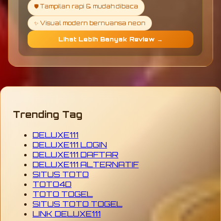
🛡️ Tampilan rapi & mudah dibaca
✨ Visual modern bernuansa neon
Lihat Lebih Banyak Review →
Trending Tag
DELUXE111
DELUXE111 LOGIN
DELUXE111 DAFTAR
DELUXE111 ALTERNATIF
SITUS TOTO
TOTO4D
TOTO TOGEL
SITUS TOTO TOGEL
LINK DELUXE111