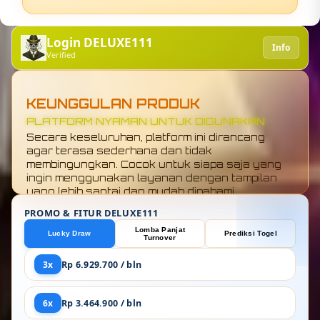
Login DELUXE111
Info
Verified
KEUNGGULAN PRODUK
KONEKSI TOTO 4D GLOBAL LEBIH STABIL
DELUXE111 menawarkan koneksi yang terasa
ringan saat digunakan. Akses ke sistem
berjalan cukup lancar tanpa banyak hambatan,
sehingga pengguna bisa membuka halaman
dengan nyaman tanpa harus menunggu lama.
PROMO & FITUR DELUXE111
Lomba Panjat
Lucky Draw
Prediksi Togel
Turnover
3x
Rp 6.929.700 / bln
6x
Rp 3.464.900 / bln