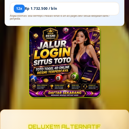
12x
Rp 1.732.500 / bln
Angka estimasi. Bisa berhttps://healacl-what-is-an-acl.pages.dev/ sesuai kebijakan bank /
penyedia.
DELUXE111 ALTERNATIF