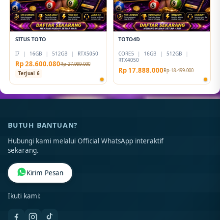
SITUS TOTO
TOTO4D
I7
|
16GB
|
512GB
|
RTX5050
CORE5
|
16GB
|
512GB
|
RTX4050
Rp 28.600.080
Rp 27.999.000
Rp 17.888.000
Rp 18.499.000
Terjual 6
BUTUH BANTUAN?
Hubungi kami melalui Official WhatsApp interaktif
sekarang.
Kirim Pesan
Ikuti kami: