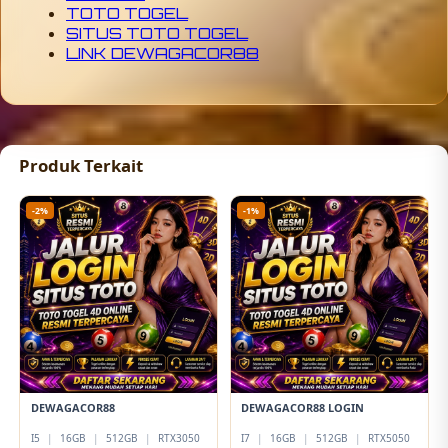
TOTO TOGEL
SITUS TOTO TOGEL
LINK DEWAGACOR88
Produk Terkait
-2%
-1%
DEWAGACOR88
DEWAGACOR88 LOGIN
I5
|
16GB
|
512GB
|
RTX3050
I7
|
16GB
|
512GB
|
RTX5050