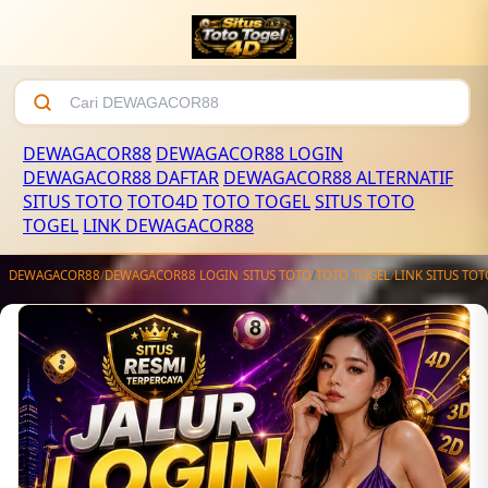
DEWAGACOR88
DEWAGACOR88 LOGIN
DEWAGACOR88 DAFTAR
DEWAGACOR88 ALTERNATIF
SITUS TOTO
TOTO4D
TOTO TOGEL
SITUS TOTO
TOGEL
LINK DEWAGACOR88
DEWAGACOR88
/
DEWAGACOR88 LOGIN
/
SITUS TOTO
/
TOTO TOGEL
/
LINK SITUS TOT