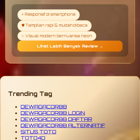
⚡ Responsif di smartphone
🛡️ Tampilan rapi & mudah dibaca
✨ Visual modern bernuansa neon
Lihat Lebih Banyak Review →
Trending Tag
DEWAGACOR88
DEWAGACOR88 LOGIN
DEWAGACOR88 DAFTAR
DEWAGACOR88 ALTERNATIF
SITUS TOTO
TOTO4D