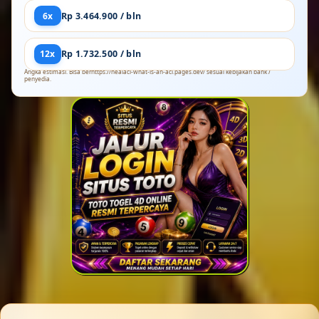
6x
Rp 3.464.900 / bln
12x
Rp 1.732.500 / bln
Angka estimasi. Bisa berhttps://healacl-what-is-an-acl.pages.dev/ sesuai kebijakan bank /
penyedia.