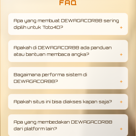
FAQ
Apa yang membuat DEWAGACOR88 sering
dipilih untuk Toto4D?
DEWAGACOR88 dikenal karena tampilannya
yang simpel dan aksesnya yang cukup cepat.
Apakah di DEWAGACOR88 ada panduan
Banyak pengguna merasa nyaman karena
atau bantuan membaca angka?
semua fitur mudah ditemukan tanpa harus
mencari terlalu lama.
Di dalam platform biasanya tersedia beberapa
informasi pendukung yang bisa membantu
Bagaimana performa sistem di
pengguna melihat pola atau hasil sebelumnya.
DEWAGACOR88?
Walaupun tidak menjamin apa pun, setidaknya
bisa jadi referensi tambahan.
Secara umum sistemnya cukup stabil untuk
digunakan sehari-hari. Saat diakses, jarang
Apakah situs ini bisa diakses kapan saja?
terjadi gangguan yang serius sehingga
pengguna bisa tetap nyaman saat membuka
Ya, situs ini bisa diakses kapan saja selama
halaman atau fitur yang tersedia.
koneksi internet tersedia. Baik siang maupun
Apa yang membedakan DEWAGACOR88
malam, tampilannya tetap bisa dibuka tanpa
dari platform lain?
perbedaan yang berarti.