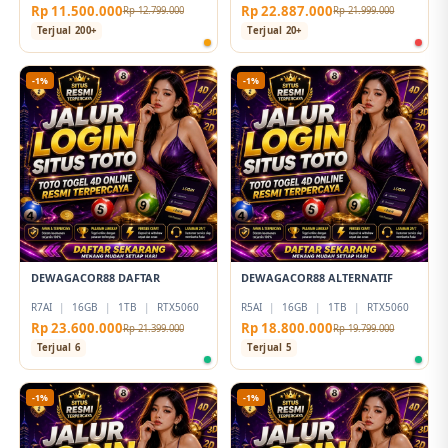
Rp 11.500.000
Rp 22.887.000
Rp 12.799.000
Rp 21.999.000
Terjual 200+
Terjual 20+
-1%
-1%
DEWAGACOR88 DAFTAR
DEWAGACOR88 ALTERNATIF
R7AI
|
16GB
|
1TB
|
RTX5060
R5AI
|
16GB
|
1TB
|
RTX5060
Rp 23.600.000
Rp 18.800.000
Rp 21.399.000
Rp 19.799.000
Terjual 6
Terjual 5
-1%
-1%