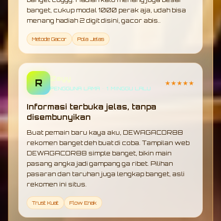
banget, cukup modal 1000 perak aja, udah bisa
menang hadiah 2 digit disini, gacor abis..
Metode Gacor
Pola Jelas
Zeyy
R
★★★★★
PENGGUNA LAMA • 1 MINGGU LALU
Informasi terbuka jelas, tanpa
disembunyikan
Buat pemain baru kaya aku, DEWAGACOR88
rekomen banget deh buat di coba. Tampilan web
DEWAGACOR88 simple banget, bikin main
pasang angka jadi gampang ga ribet. Pilihan
pasaran dan taruhan juga lengkap banget, asli
rekomen ini situs.
Trust Kuat
Flow Enak