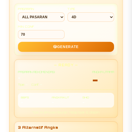
PASARAN
TIPE
MIN CONF
🎲
GENERATE
— READY —
PASARAN REKOMENDASI
ANGKA UTAMA
-
-
-
-
Tipe:
Conf:
BBFS
ANGKA IKUT
SHIO
-
-
-
Tips: Ini simulasi hiburan. Tetap bijak & disiplin.
3 Alternatif Angka