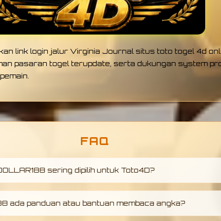
n link login jalur Virginia Journal situs toto togel 4d on
ihan pasaran togel terupdate, serta dukungan system pro
 pemain.
FAQ
OLLAR188 sering dipilih untuk Toto4D?
arena tampilannya yang simpel dan aksesnya yang cukup
rasa nyaman karena semua fitur mudah ditemukan tanpa
88 ada panduan atau bantuan membaca angka?
iasanya tersedia beberapa informasi pendukung yang bis