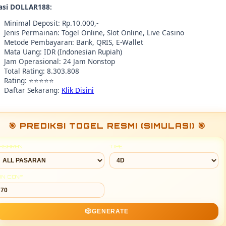
asi DOLLAR188:
Minimal Deposit: Rp.10.000,-
Jenis Permainan: Togel Online, Slot Online, Live Casino
Metode Pembayaran: Bank, QRIS, E-Wallet
Mata Uang: IDR (Indonesian Rupiah)
Jam Operasional: 24 Jam Nonstop
Total Rating: 8.303.808
Rating: ⭐⭐⭐⭐⭐
Daftar Sekarang:
Klik Disini
🎯 PREDIKSI TOGEL RESMI (SIMULASI) 🎯
ASARAN
TIPE
IN CONF
🎲
GENERATE