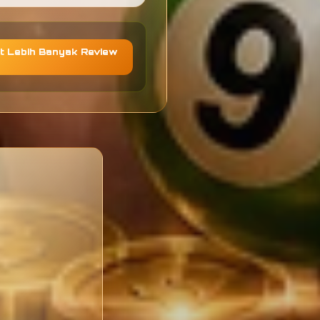
at Lebih Banyak Review