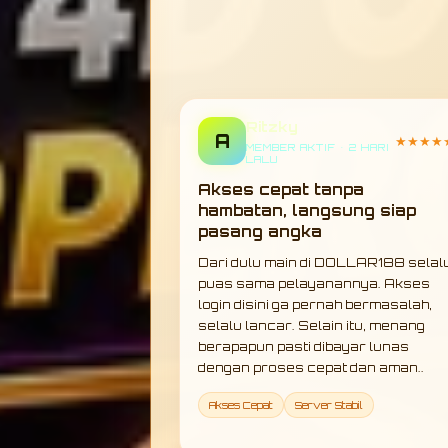
Ritzky
A
★★★★
MEMBER AKTIF • 2 HARI
LALU
Akses cepat tanpa
hambatan, langsung siap
pasang angka
Dari dulu main di DOLLAR188 selal
puas sama pelayanannya. Akses
login disini ga pernah bermasalah,
selalu lancar. Selain itu, menang
berapapun pasti dibayar lunas
dengan proses cepat dan aman..
Akses Cepat
Server Stabil