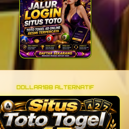
DOLLAR188 ALTERNATIF