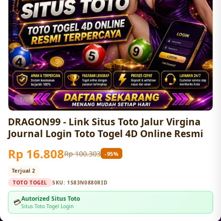
1/6
DRAGON99 - Link Situs Toto Jalur Virgina
Journal Login Toto Togel 4D Online Resmi
Rp 16.808
Rp 100.303
-95%
Terjual 2
TOTO TOGEL
SKU:
1S83N0880RID
Autorized Situs Toto
💳
Situs Toto Togel Login