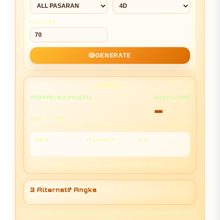
MIN CONF
🎲
GENERATE
— READY —
PASARAN REKOMENDASI
ANGKA UTAMA
-
-
-
-
Tipe:
Conf:
BBFS
ANGKA IKUT
SHIO
-
-
-
Tips: Ini simulasi hiburan. Tetap bijak & disiplin.
3 Alternatif Angka
Disclaimer: Hasil di halaman ini random (simulasi), bukan acuan hasil
resmi.