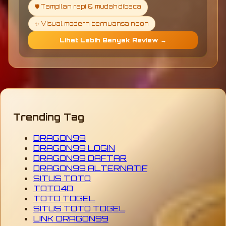
🛡️ Tampilan rapi & mudah dibaca
✨ Visual modern bernuansa neon
Lihat Lebih Banyak Review →
Trending Tag
DRAGON99
DRAGON99 LOGIN
DRAGON99 DAFTAR
DRAGON99 ALTERNATIF
SITUS TOTO
TOTO4D
TOTO TOGEL
SITUS TOTO TOGEL
LINK DRAGON99