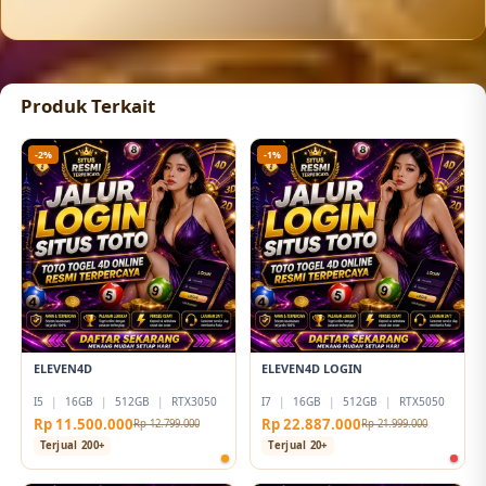
Produk Terkait
-2%
-1%
ELEVEN4D
ELEVEN4D LOGIN
I5
|
16GB
|
512GB
|
RTX3050
I7
|
16GB
|
512GB
|
RTX5050
Rp 11.500.000
Rp 22.887.000
Rp 12.799.000
Rp 21.999.000
Terjual 200+
Terjual 20+