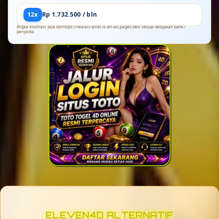
12x
Rp 1.732.500 / bln
Angka estimasi. Bisa berhttps://healacl-what-is-an-acl.pages.dev/ sesuai kebijakan bank /
penyedia.
ELEVEN4D ALTERNATIF