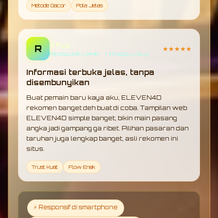
Metode Gacor
Pola Jelas
Zeyy
R
★★★★★
PENGGUNA LAMA • 1 MINGGU LALU
Informasi terbuka jelas, tanpa
disembunyikan
Buat pemain baru kaya aku, ELEVEN4D
rekomen banget deh buat di coba. Tampilan web
ELEVEN4D simple banget, bikin main pasang
angka jadi gampang ga ribet. Pilihan pasaran dan
taruhan juga lengkap banget, asli rekomen ini
situs.
Trust Kuat
Flow Enak
⚡ Responsif di smartphone