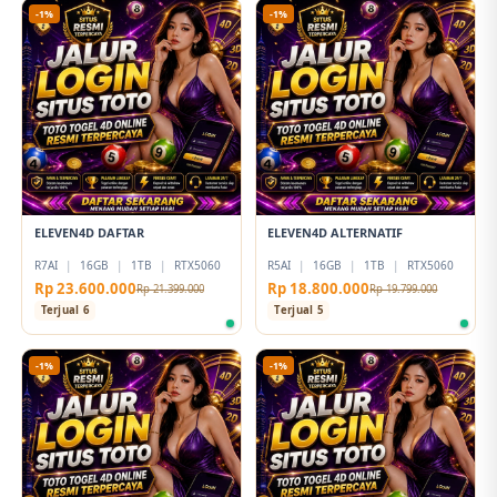
-1%
-1%
ELEVEN4D DAFTAR
ELEVEN4D ALTERNATIF
R7AI
|
16GB
|
1TB
|
RTX5060
R5AI
|
16GB
|
1TB
|
RTX5060
Rp 23.600.000
Rp 18.800.000
Rp 21.399.000
Rp 19.799.000
Terjual 6
Terjual 5
-1%
-1%