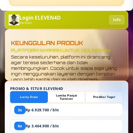
Login ELEVEN4D
Info
Verified
KEUNGGULAN PRODUK
KONEKSI TOTO 4D GLOBAL LEBIH STABIL
ELEVEN4D menawarkan koneksi yang terasa
ringan saat digunakan. Akses ke sistem
berjalan cukup lancar tanpa banyak hambatan,
sehingga pengguna bisa membuka halaman
dengan nyaman tanpa harus menunggu lama.
PROMO & FITUR ELEVEN4D
Lomba Panjat
Lucky Draw
Prediksi Togel
Turnover
3x
Rp 6.929.700 / bln
6x
Rp 3.464.900 / bln