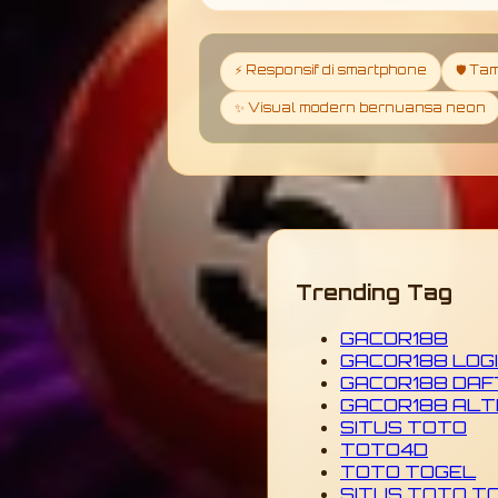
⚡ Responsif di smartphone
🛡️ T
✨ Visual modern bernuansa neon
Trending Tag
GACOR188
GACOR188 LOG
GACOR188 DA
GACOR188 ALT
SITUS TOTO
TOTO4D
TOTO TOGEL
SITUS TOTO T