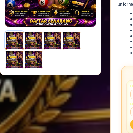
Inform
P
M