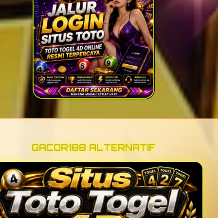
GACOR188 ALTERNATIF