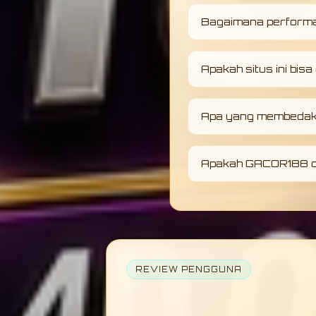
pengguna melihat pol
Bagaimana performa
setidaknya bisa jadi
Secara umum sistemny
terjadi gangguan ya
Apakah situs ini bis
halaman atau fitur y
Ya, situs ini bisa di
malam, tampilannya t
Apa yang membedaka
Perbedaannya lebih 
navigasi yang jelas
Apakah GACOR188 c
menggunakannya.
Cukup cocok untuk p
Pengguna baru bias
lama.
REVIEW PENGGUNA