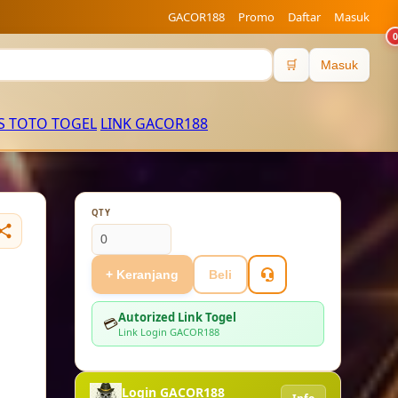
GACOR188
Promo
Daftar
Masuk
0
🛒
Masuk
S TOTO TOGEL
LINK GACOR188
QTY
+ Keranjang
Beli
Autorized Link Togel
💳
Link Login GACOR188
Login GACOR188