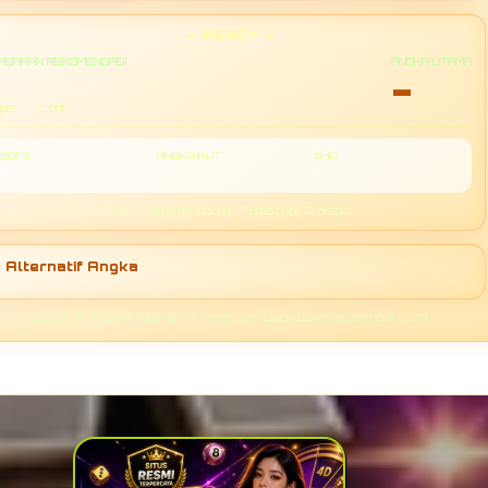
— READY —
ASARAN REKOMENDASI
ANGKA UTAMA
-
-
-
pe:
Conf:
BBFS
ANGKA IKUT
SHIO
-
-
-
Tips: Ini simulasi hiburan. Tetap bijak & disiplin.
 Alternatif Angka
Disclaimer: Hasil di halaman ini random (simulasi), bukan acuan hasil resmi.