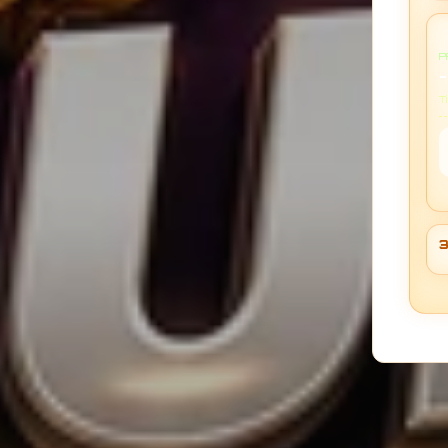
P
-
Ti
3