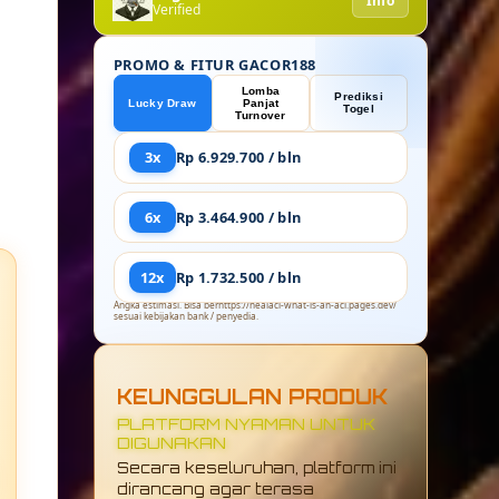
Info
Verified
PROMO & FITUR GACOR188
Lomba
Prediksi
Lucky Draw
Panjat
Togel
Turnover
3x
Rp 6.929.700 / bln
6x
Rp 3.464.900 / bln
12x
Rp 1.732.500 / bln
Angka estimasi. Bisa berhttps://healacl-what-is-an-acl.pages.dev/
sesuai kebijakan bank / penyedia.
KEUNGGULAN PRODUK
KONEKSI TOTO 4D GLOBAL
LEBIH STABIL
GACOR188 menawarkan koneksi
yang terasa ringan saat