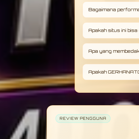
pengguna melihat pol
Bagaimana perform
setidaknya bisa jadi
Secara umum sistemny
terjadi gangguan ya
Apakah situs ini bis
halaman atau fitur y
Ya, situs ini bisa di
malam, tampilannya t
Apa yang membedak
Perbedaannya lebih 
navigasi yang jelas
Apakah GERHANATOT
menggunakannya.
Cukup cocok untuk p
Pengguna baru bias
lama.
REVIEW PENGGUNA