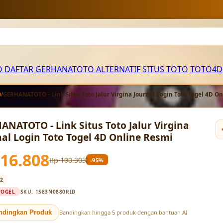
 DAFTAR
GERHANATOTO ALTERNATIF
SITUS TOTO
TOTO4D
O
/
GERHANATOTO - Link Situs Toto Jalur Virgina Journal Login Toto Togel 4D O
ANATOTO - Link Situs Toto Jalur Virgina
nal Login Toto Togel 4D Online Resmi
16.808
Rp 100.303
-95%
 2
TOGEL
SKU:
1S83N0880RID
ndingkan Produk
Bandingkan hingga 5 produk dengan bantuan AI