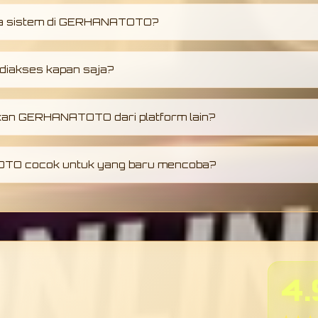
a atau hasil sebelumnya. Walaupun tidak menjamin apa pu
a sistem di GERHANATOTO?
 referensi tambahan.
a cukup stabil untuk digunakan sehari-hari. Saat diakse
ng serius sehingga pengguna bisa tetap nyaman saat me
a diakses kapan saja?
ang tersedia.
akses kapan saja selama koneksi internet tersedia. Baik s
etap bisa dibuka tanpa perbedaan yang berarti.
an GERHANATOTO dari platform lain?
ke kenyamanan penggunaan. Tampilan yang tidak terlalu 
 membuat banyak pengguna merasa lebih mudah saat
O cocok untuk yang baru mencoba?
emula karena tampilannya sederhana dan tidak membing
anya bisa langsung memahami cara penggunaan tanpa pe
4.