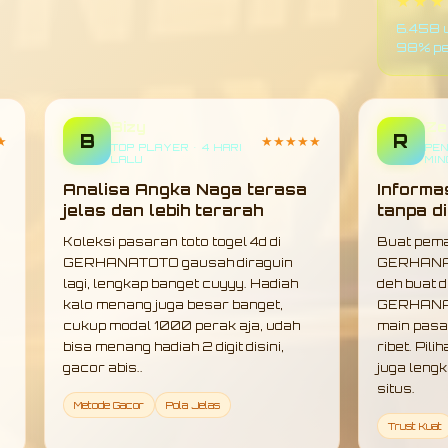
★★★
6.458 u
98% pe
Bizy
Ze
B
R
★
★★★★★
TOP PLAYER • 4 HARI
PEN
LALU
MIN
Analisa Angka Naga terasa
Informas
jelas dan lebih terarah
tanpa d
Koleksi pasaran toto togel 4d di
Buat pema
GERHANATOTO gausah diraguin
GERHANA
lagi, lengkap banget cuyyy. Hadiah
deh buat d
kalo menang juga besar banget,
GERHANATO
cukup modal 1000 perak aja, udah
main pasa
bisa menang hadiah 2 digit disini,
ribet. Pil
gacor abis..
juga lengk
situs.
Metode Gacor
Pola Jelas
Trust Kuat