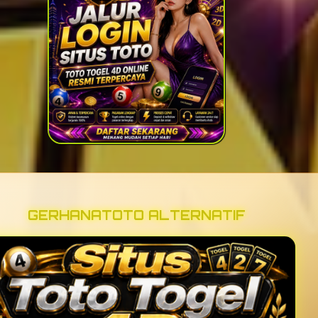
GERHANATOTO ALTERNATIF