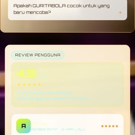
penggunaan. Tampilan yang tidak terlalu
Apakah GURITABOLA cocok untuk yang
ramai dan navigasi yang jelas membuat
baru mencoba?
banyak pengguna merasa lebih mudah saat
menggunakannya.
Cukup cocok untuk pemula karena
tampilannya sederhana dan tidak
membingungkan. Pengguna baru biasanya
bisa langsung memahami cara penggunaan
tanpa perlu waktu lama.
REVIEW PENGGUNA
4.9
/ 5.0
★★★★★
6.458 ulasan terverifikasi
98% pengguna memberi nilai puas
Ritzky
A
★★★★★
MEMBER AKTIF • 2 HARI LALU