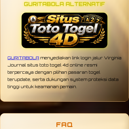
GURITABOLA ALTERNATIF
GURITABOLA
menyediakan link login jalur Virginia
Journal situs toto togel 4d online resmi
terpercaya dengan pilihan pasaran togel
terupdate, serta dukungan system proteksi data
tinggi untuk keamanan pemain.
FAQ