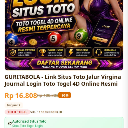
1/6
GURITABOLA - Link Situs Toto Jalur Virgina
Journal Login Toto Togel 4D Online Resmi
Rp 16.808
Rp 100.303
-95%
Terjual 2
TOTO TOGEL
SKU:
1S83N0880RID
Autorized Situs Toto
💳
Situs Toto Togel Login