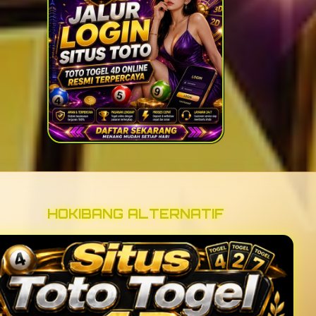
HOKIBANG ALTERNATIF