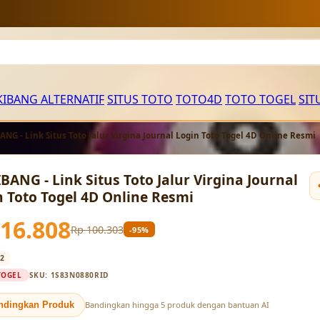
IBANG ALTERNATIF
SITUS TOTO
TOTO4D
TOTO TOGEL
SIT
NG - Link Situs Toto Jalur Virgina Journal Login Toto Togel 4D Online Resmi
ANG - Link Situs Toto Jalur Virgina Journal
n Toto Togel 4D Online Resmi
16.808
Rp 100.303
-95%
 2
TOGEL
SKU:
1S83N0880RID
ndingkan Produk
Bandingkan hingga 5 produk dengan bantuan AI