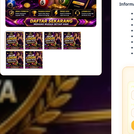
Inform
P
M