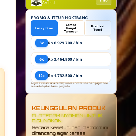
Info
Verified
PROMO & FITUR HOKIBANG
Lomba
Prediksi
Lucky Draw
Panjat
Togel
Turnover
3x
Rp 6.929.700 / bln
6x
Rp 3.464.900 / bln
12x
Rp 1.732.500 / bln
Angka estimasi. Bisa berhttps://healacl-what-is-an-acl.pages.dev/
sesuai kebijakan bank / penyedia.
KEUNGGULAN PRODUK
KONEKSI TOTO 4D GLOBAL
LEBIH STABIL
HOKIBANG menawarkan koneksi
yang terasa ringan saat