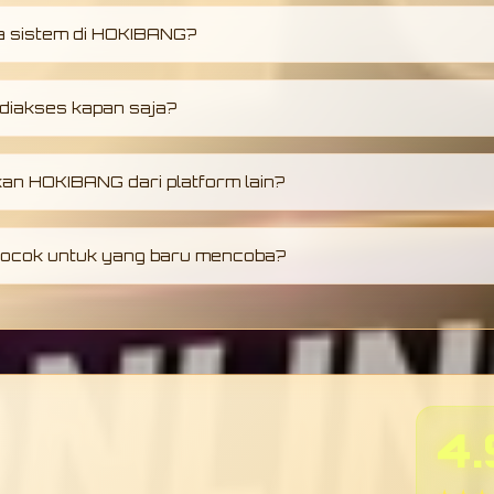
a atau hasil sebelumnya. Walaupun tidak menjamin apa pu
 sistem di HOKIBANG?
 referensi tambahan.
a cukup stabil untuk digunakan sehari-hari. Saat diakse
ng serius sehingga pengguna bisa tetap nyaman saat me
a diakses kapan saja?
ang tersedia.
akses kapan saja selama koneksi internet tersedia. Baik s
etap bisa dibuka tanpa perbedaan yang berarti.
n HOKIBANG dari platform lain?
ke kenyamanan penggunaan. Tampilan yang tidak terlalu 
 membuat banyak pengguna merasa lebih mudah saat
ocok untuk yang baru mencoba?
emula karena tampilannya sederhana dan tidak membing
anya bisa langsung memahami cara penggunaan tanpa pe
4.