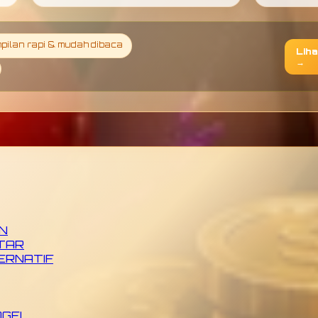
ampilan rapi & mudah dibaca
Lih
→
IN
TAR
ERNATIF
OGEL