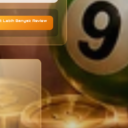
at Lebih Banyak Review