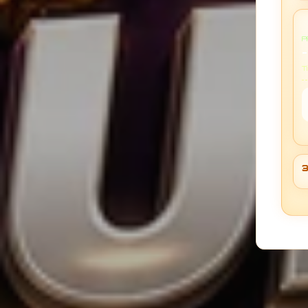
P
-
Ti
3