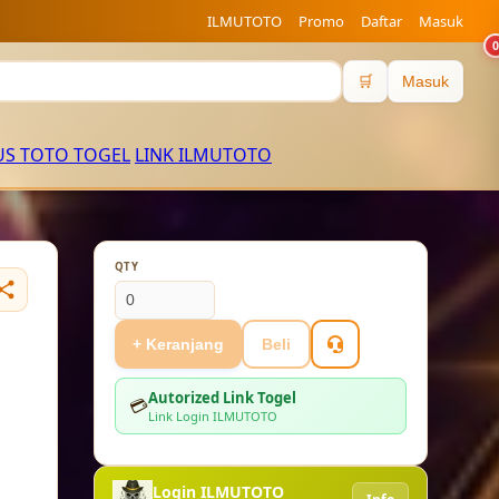
ILMUTOTO
Promo
Daftar
Masuk
0
🛒
Masuk
US TOTO TOGEL
LINK ILMUTOTO
QTY
+ Keranjang
Beli
Autorized Link Togel
💳
Link Login ILMUTOTO
Login ILMUTOTO