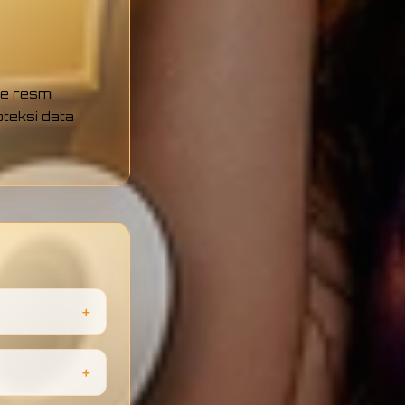
ne resmi
teksi data
cepat.
 harus
a membantu