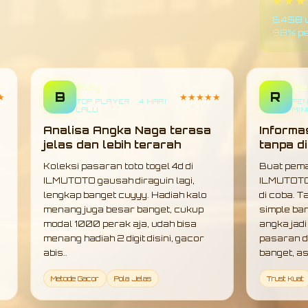
★★★
6.458 u
98% pe
Bizy
Ze
B
R
★
★★★★★
TOP PLAYER • 4 HARI
PEN
LALU
MIN
Analisa Angka Naga terasa
Informas
jelas dan lebih terarah
tanpa d
Koleksi pasaran toto togel 4d di
Buat pema
ILMUTOTO gausah diraguin lagi,
ILMUTOTO
lengkap banget cuyyy. Hadiah kalo
di coba. 
menang juga besar banget, cukup
simple ban
modal 1000 perak aja, udah bisa
angka jadi
menang hadiah 2 digit disini, gacor
pasaran d
abis..
banget, as
Metode Gacor
Pola Jelas
Trust Kuat