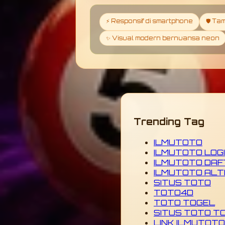
⚡ Responsif di smartphone
🛡️ T
✨ Visual modern bernuansa neon
Trending Tag
ILMUTOTO
ILMUTOTO LOG
ILMUTOTO DA
ILMUTOTO ALT
SITUS TOTO
TOTO4D
TOTO TOGEL
SITUS TOTO T
LINK ILMUTOTO