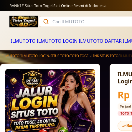
RANK1# Situs Toto Togel Slot Online Resmi di Indonesia
ILMUTOTO
ILMUTOTO LOGIN
ILMUTOTO DAFTAR
ILM
ILMUTOTO
/
ILMUTOTO LOGIN
/
SITUS TOTO
/
TOTO TOGEL
/
LINK SITUS TOTO
/
ILMUTOT
ILMUT
Logi
Rp 
Terjual
TOTO 
Ba