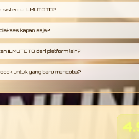
a atau hasil sebelumnya. Walaupun tidak menjamin apa pu
 sistem di ILMUTOTO?
 referensi tambahan.
a cukup stabil untuk digunakan sehari-hari. Saat diakse
ng serius sehingga pengguna bisa tetap nyaman saat me
a diakses kapan saja?
ang tersedia.
akses kapan saja selama koneksi internet tersedia. Baik s
etap bisa dibuka tanpa perbedaan yang berarti.
n ILMUTOTO dari platform lain?
ke kenyamanan penggunaan. Tampilan yang tidak terlalu 
 membuat banyak pengguna merasa lebih mudah saat
ocok untuk yang baru mencoba?
emula karena tampilannya sederhana dan tidak membing
anya bisa langsung memahami cara penggunaan tanpa pe
4.