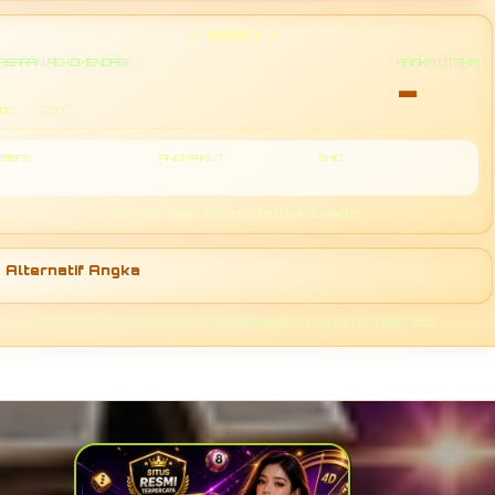
— READY —
ASARAN REKOMENDASI
ANGKA UTAMA
-
-
-
pe:
Conf:
BBFS
ANGKA IKUT
SHIO
-
-
-
Tips: Ini simulasi hiburan. Tetap bijak & disiplin.
 Alternatif Angka
Disclaimer: Hasil di halaman ini random (simulasi), bukan acuan hasil resmi.