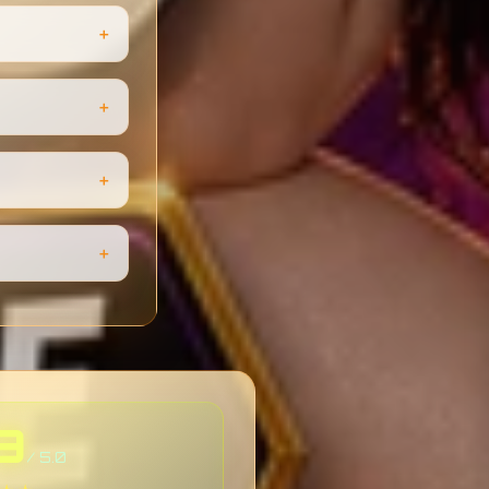
n,
s, jarang
mbuka
iang maupun
ramai dan
ungkan.
rlu waktu
9
/ 5.0