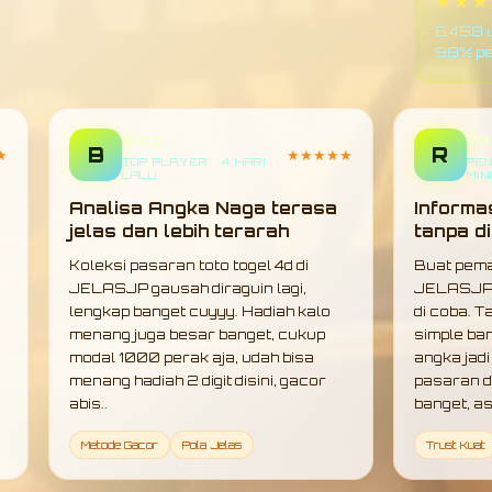
★★★
6.458 u
98% pe
Bizy
Ze
B
R
★
★★★★★
TOP PLAYER • 4 HARI
PEN
LALU
MIN
Analisa Angka Naga terasa
Informas
jelas dan lebih terarah
tanpa d
Koleksi pasaran toto togel 4d di
Buat pema
JELASJP gausah diraguin lagi,
JELASJP 
lengkap banget cuyyy. Hadiah kalo
di coba. 
menang juga besar banget, cukup
simple ban
modal 1000 perak aja, udah bisa
angka jadi
menang hadiah 2 digit disini, gacor
pasaran d
abis..
banget, as
Metode Gacor
Pola Jelas
Trust Kuat