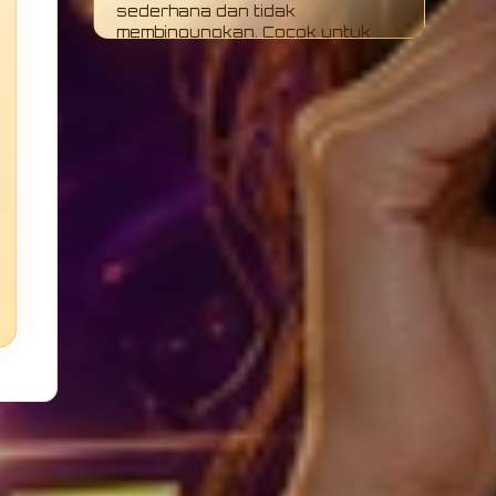
digunakan. Akses ke sistem
berjalan cukup lancar tanpa
banyak hambatan, sehingga
pengguna bisa membuka
halaman dengan nyaman tanpa
harus menunggu lama.