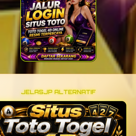
JELASJP ALTERNATIF