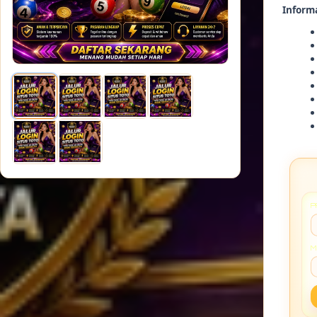
Informa
P
M