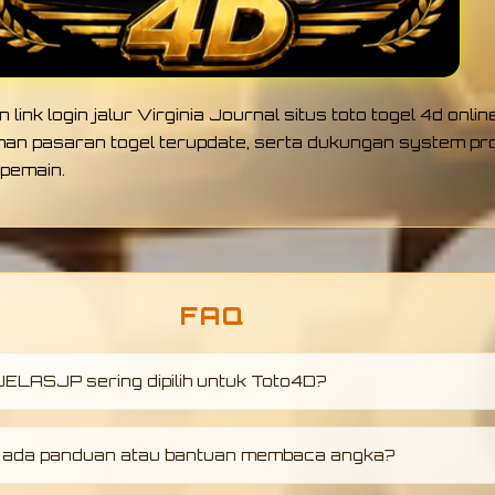
ink login jalur Virginia Journal situs toto togel 4d onlin
ihan pasaran togel terupdate, serta dukungan system pro
 pemain.
FAQ
ELASJP sering dipilih untuk Toto4D?
ena tampilannya yang simpel dan aksesnya yang cukup c
rasa nyaman karena semua fitur mudah ditemukan tanpa
 ada panduan atau bantuan membaca angka?
iasanya tersedia beberapa informasi pendukung yang bis