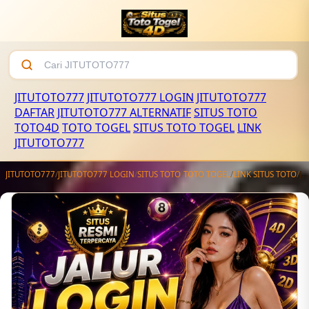
JITUTOTO777
JITUTOTO777 LOGIN
JITUTOTO777
DAFTAR
JITUTOTO777 ALTERNATIF
SITUS TOTO
TOTO4D
TOTO TOGEL
SITUS TOTO TOGEL
LINK
JITUTOTO777
JITUTOTO777
/
JITUTOTO777 LOGIN
/
SITUS TOTO
/
TOTO TOGEL
/
LINK SITUS TOTO
/
JITUTOTO777 - Link Situs Toto Jalur Virgina Journal Login Toto Togel 4D Online Resmi