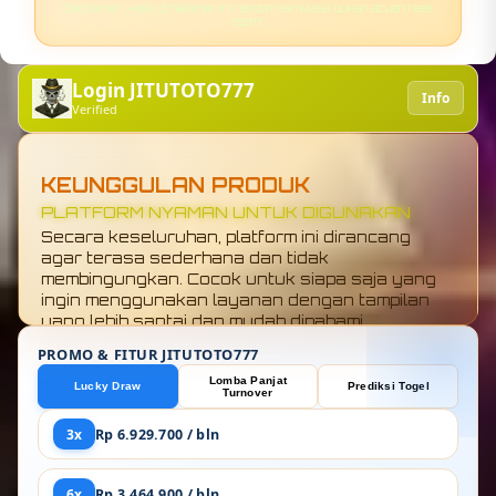
Disclaimer: Hasil di halaman ini random (simulasi), bukan acuan hasil
resmi.
Login JITUTOTO777
Info
Verified
KEUNGGULAN PRODUK
KONEKSI TOTO 4D GLOBAL LEBIH STABIL
JITUTOTO777 menawarkan koneksi yang
terasa ringan saat digunakan. Akses ke sistem
berjalan cukup lancar tanpa banyak hambatan,
sehingga pengguna bisa membuka halaman
dengan nyaman tanpa harus menunggu lama.
PROMO & FITUR JITUTOTO777
Lomba Panjat
Lucky Draw
Prediksi Togel
Turnover
3x
Rp 6.929.700 / bln
6x
Rp 3.464.900 / bln