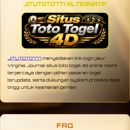
JITUTOTO777 ALTERNATIF
JITUTOTO777
menyediakan link login jalur
Virginia Journal situs toto togel 4d online resmi
terpercaya dengan pilihan pasaran togel
terupdate, serta dukungan system proteksi data
tinggi untuk keamanan pemain.
FAQ