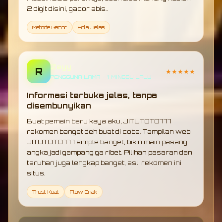
2 digit disini, gacor abis..
Metode Gacor
Pola Jelas
Zeyy
R
★★★★★
PENGGUNA LAMA • 1 MINGGU LALU
Informasi terbuka jelas, tanpa
disembunyikan
Buat pemain baru kaya aku, JITUTOTO777
rekomen banget deh buat di coba. Tampilan web
JITUTOTO777 simple banget, bikin main pasang
angka jadi gampang ga ribet. Pilihan pasaran dan
taruhan juga lengkap banget, asli rekomen ini
situs.
Trust Kuat
Flow Enak