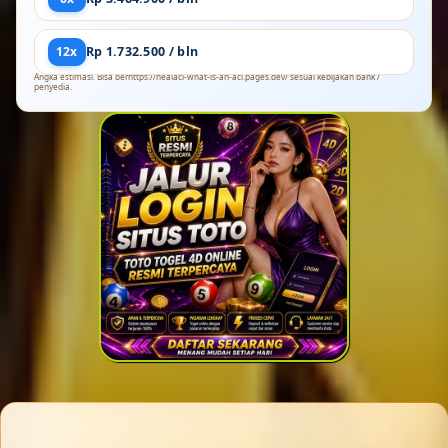
12x
Rp 1.732.500 / bln
Angka estimasi. Bisa berhttps://healacl-what-is-an-acl.pages.dev/ sesuai kebijakan bank /
penyedia.