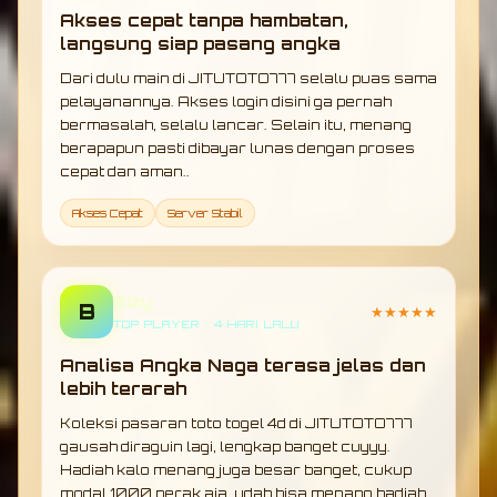
Akses cepat tanpa hambatan,
langsung siap pasang angka
Dari dulu main di JITUTOTO777 selalu puas sama
pelayanannya. Akses login disini ga pernah
bermasalah, selalu lancar. Selain itu, menang
berapapun pasti dibayar lunas dengan proses
cepat dan aman..
Akses Cepat
Server Stabil
Bizy
B
★★★★★
TOP PLAYER • 4 HARI LALU
Analisa Angka Naga terasa jelas dan
lebih terarah
Koleksi pasaran toto togel 4d di JITUTOTO777
gausah diraguin lagi, lengkap banget cuyyy.
Hadiah kalo menang juga besar banget, cukup
modal 1000 perak aja, udah bisa menang hadiah