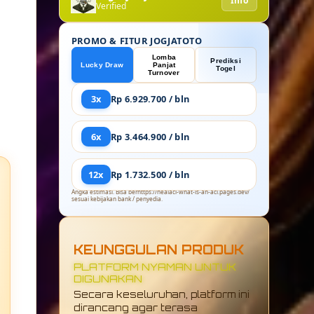
Info
Verified
PROMO & FITUR JOGJATOTO
Lomba
Prediksi
Lucky Draw
Panjat
Togel
Turnover
3x
Rp 6.929.700 / bln
6x
Rp 3.464.900 / bln
12x
Rp 1.732.500 / bln
Angka estimasi. Bisa berhttps://healacl-what-is-an-acl.pages.dev/
sesuai kebijakan bank / penyedia.
KEUNGGULAN PRODUK
KONEKSI TOTO 4D GLOBAL
LEBIH STABIL
JOGJATOTO menawarkan
koneksi yang terasa ringan saat