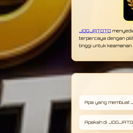
JOGJATOTO
menyediak
terpercaya dengan pil
tinggi untuk keamanan
Apa yang membuat J
JOGJATOTO dikenal k
Banyak pengguna me
Apakah di JOGJATO
mencari terlalu lama.
Di dalam platform b