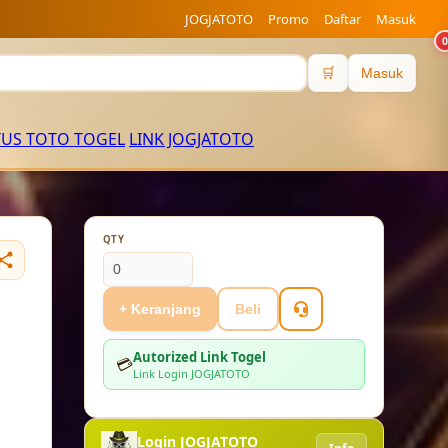
JOGJATOTO
Promo
Daftar
Masuk
0
🛒
Masuk
TUS TOTO TOGEL
LINK JOGJATOTO
QTY
+ Keranjang
Beli
Autorized Link Togel
💳
Link Login JOGJATOTO
Login JOGJATOTO