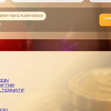
ampilan rapi & mudah dibaca
Lih
→
GIN
AFTAR
LTERNATIF
OGEL