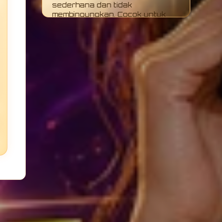
digunakan. Akses ke sistem
berjalan cukup lancar tanpa
banyak hambatan, sehingga
pengguna bisa membuka
halaman dengan nyaman tanpa
harus menunggu lama.