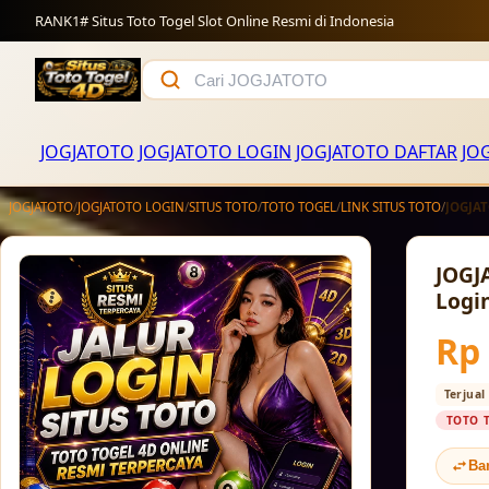
RANK1# Situs Toto Togel Slot Online Resmi di Indonesia
JOGJATOTO
JOGJATOTO LOGIN
JOGJATOTO DAFTAR
JO
JOGJATOTO
/
JOGJATOTO LOGIN
/
SITUS TOTO
/
TOTO TOGEL
/
LINK SITUS TOTO
/
JOGJAT
JOGJA
Logi
Rp 
Terjual
TOTO 
Ba