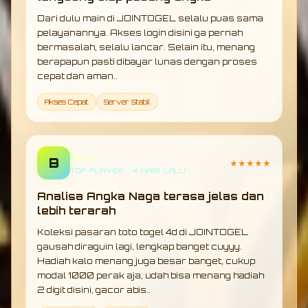
Dari dulu main di JOINTOGEL selalu puas sama
pelayanannya. Akses login disini ga pernah
bermasalah, selalu lancar. Selain itu, menang
berapapun pasti dibayar lunas dengan proses
cepat dan aman..
Akses Cepat
Server Stabil
Bizy
B
★★★★★
TOP PLAYER • 4 HARI LALU
Analisa Angka Naga terasa jelas dan
lebih terarah
Koleksi pasaran toto togel 4d di JOINTOGEL
gausah diraguin lagi, lengkap banget cuyyy.
Hadiah kalo menang juga besar banget, cukup
modal 1000 perak aja, udah bisa menang hadiah
2 digit disini, gacor abis..