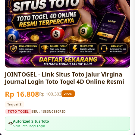
1/6
JOINTOGEL - Link Situs Toto Jalur Virgina
Journal Login Toto Togel 4D Online Resmi
Rp 16.808
Rp 100.303
-95%
Terjual 2
TOTO TOGEL
SKU:
1S83N0880RID
Autorized Situs Toto
💳
Situs Toto Togel Login