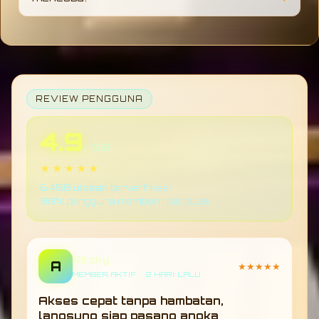
banyak pengguna merasa lebih mudah saat
menggunakannya.
Cukup cocok untuk pemula karena
tampilannya sederhana dan tidak
membingungkan. Pengguna baru biasanya
bisa langsung memahami cara penggunaan
tanpa perlu waktu lama.
REVIEW PENGGUNA
4.9
/ 5.0
★★★★★
6.458 ulasan terverifikasi
98% pengguna memberi nilai puas
Ritzky
A
★★★★★
MEMBER AKTIF • 2 HARI LALU
Akses cepat tanpa hambatan,
langsung siap pasang angka