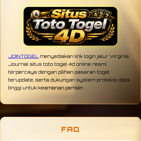
JOINTOGEL
menyediakan link login jalur Virginia
Journal situs toto togel 4d online resmi
terpercaya dengan pilihan pasaran togel
terupdate, serta dukungan system proteksi data
tinggi untuk keamanan pemain.
FAQ