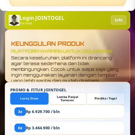
Login JOINTOGEL
Info
Verified
KEUNGGULAN PRODUK
KONEKSI TOTO 4D GLOBAL LEBIH STABIL
JOINTOGEL menawarkan koneksi yang terasa
ringan saat digunakan. Akses ke sistem
berjalan cukup lancar tanpa banyak hambatan,
sehingga pengguna bisa membuka halaman
dengan nyaman tanpa harus menunggu lama.
PROMO & FITUR JOINTOGEL
Lomba Panjat
Lucky Draw
Prediksi Togel
Turnover
3x
Rp 6.929.700 / bln
6x
Rp 3.464.900 / bln