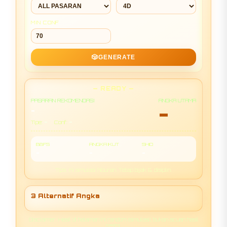
MIN CONF
🎲
GENERATE
— READY —
PASARAN REKOMENDASI
ANGKA UTAMA
-
-
-
-
Tipe:
Conf:
BBFS
ANGKA IKUT
SHIO
-
-
-
Tips: Ini simulasi hiburan. Tetap bijak & disiplin.
3 Alternatif Angka
Disclaimer: Hasil di halaman ini random (simulasi), bukan acuan hasil
resmi.