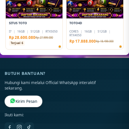
SITUS TOTO
TOTO4D
I7
|
16GB
|
512GB
|
RTX5050
CORE5
|
16GB
|
512GB
|
RTX4050
Rp 28.600.080
Rp 27.999.000
Rp 17.888.000
Rp 18.499.000
Terjual 6
BUTUH BANTUAN?
Hubungi kami melalui Official WhatsApp interaktif
sekarang.
Kirim Pesan
Ikuti kami: