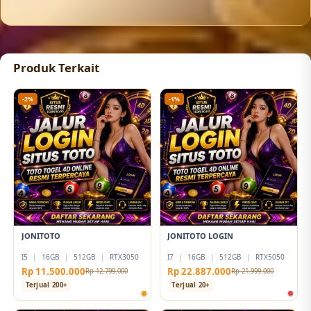
Produk Terkait
-2%
-1%
JONITOTO
JONITOTO LOGIN
I5
|
16GB
|
512GB
|
RTX3050
I7
|
16GB
|
512GB
|
RTX5050
Rp 11.500.000
Rp 22.887.000
Rp 12.799.000
Rp 21.999.000
Terjual 200+
Terjual 20+