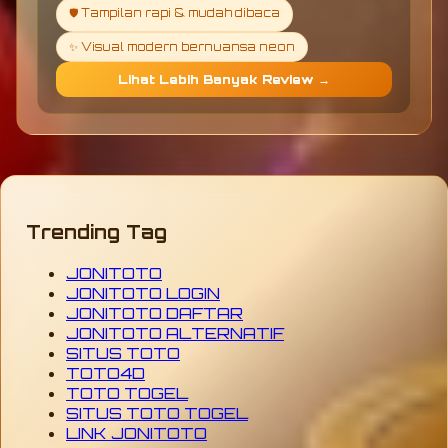
🛡️ Tampilan rapi & mudah dibaca
✨ Visual modern bernuansa neon
Lihat Lebih Banyak Review →
Trending Tag
JONITOTO
JONITOTO LOGIN
JONITOTO DAFTAR
JONITOTO ALTERNATIF
SITUS TOTO
TOTO4D
TOTO TOGEL
SITUS TOTO TOGEL
LINK JONITOTO