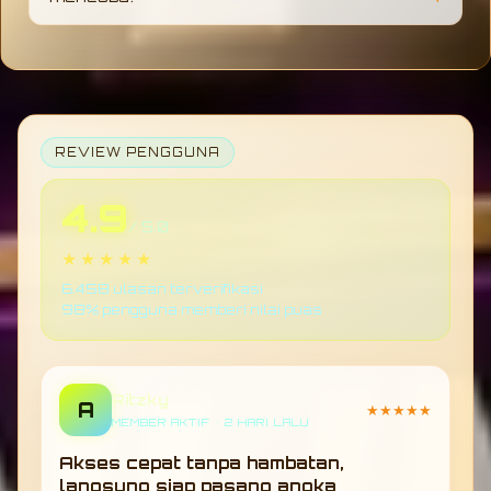
banyak pengguna merasa lebih mudah saat
menggunakannya.
Cukup cocok untuk pemula karena
tampilannya sederhana dan tidak
membingungkan. Pengguna baru biasanya
bisa langsung memahami cara penggunaan
tanpa perlu waktu lama.
REVIEW PENGGUNA
4.9
/ 5.0
★★★★★
6.458 ulasan terverifikasi
98% pengguna memberi nilai puas
Ritzky
A
★★★★★
MEMBER AKTIF • 2 HARI LALU
Akses cepat tanpa hambatan,
langsung siap pasang angka