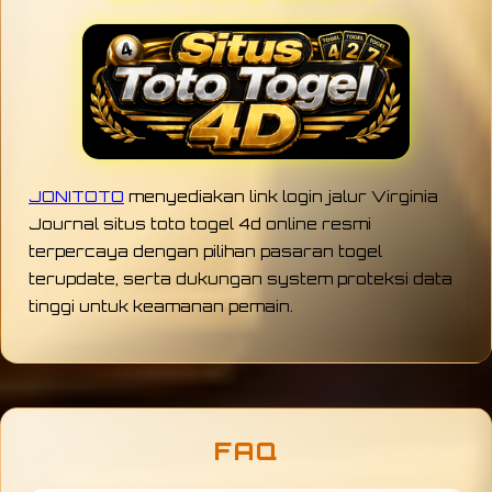
JONITOTO
menyediakan link login jalur Virginia
Journal situs toto togel 4d online resmi
terpercaya dengan pilihan pasaran togel
terupdate, serta dukungan system proteksi data
tinggi untuk keamanan pemain.
FAQ