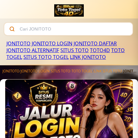
JONITOTO
JONITOTO LOGIN
JONITOTO DAFTAR
JONITOTO ALTERNATIF
SITUS TOTO
TOTO4D
TOTO
TOGEL
SITUS TOTO TOGEL
LINK JONITOTO
JONITOTO
/
JONITOTO LOGIN
/
SITUS TOTO
/
TOTO TOGEL
/
LINK SITUS TOTO
/
JONITOTO - Link Situs Toto Jalur Virgina Journal Login Toto Togel 4D Online Resmi