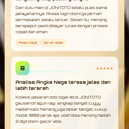
Dari dulu main di JONITOTO selalu puas sama
pelayanannya. Akses login disini ga pernah
bermasalah, selalu lancar. Selain itu, menang
berapapun pasti dibayar lunas dengan proses
cepat dan aman..
Akses Cepat
Server Stabil
Bizy
B
★★★★★
TOP PLAYER • 4 HARI LALU
Analisa Angka Naga terasa jelas dan
lebih terarah
Koleksi pasaran toto togel 4d di JONITOTO
gausah diraguin lagi, lengkap banget cuyyy.
Hadiah kalo menang juga besar banget, cukup
modal 1000 perak aja, udah bisa menang hadiah
2 digit disini, gacor abis..