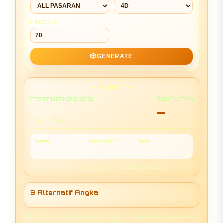
MIN CONF
🎲
GENERATE
— READY —
PASARAN REKOMENDASI
ANGKA UTAMA
-
-
-
-
Tipe:
Conf:
BBFS
ANGKA IKUT
SHIO
-
-
-
Tips: Ini simulasi hiburan. Tetap bijak & disiplin.
3 Alternatif Angka
Disclaimer: Hasil di halaman ini random (simulasi), bukan acuan hasil
resmi.