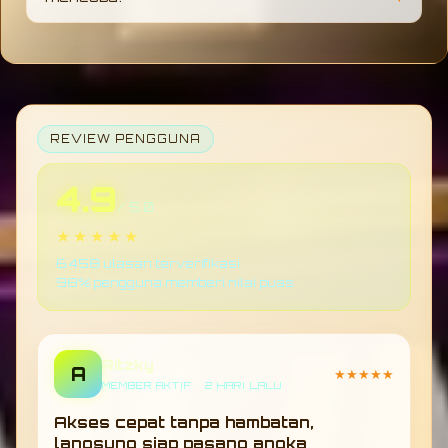
banyak pengguna merasa lebih mudah saat
menggunakannya.
Cukup cocok untuk pemula karena
tampilannya sederhana dan tidak
membingungkan. Pengguna baru biasanya
bisa langsung memahami cara penggunaan
tanpa perlu waktu lama.
REVIEW PENGGUNA
4.9
/ 5.0
★★★★★
6.458 ulasan terverifikasi
98% pengguna memberi nilai puas
Ritzky
A
★★★★★
MEMBER AKTIF • 2 HARI LALU
Akses cepat tanpa hambatan,
langsung siap pasang angka