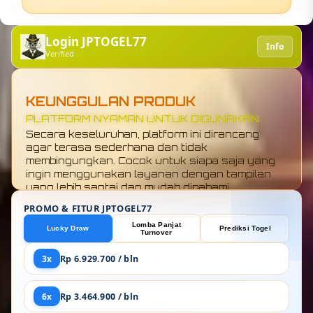
Login JPTOGEL77
Info
Verified
KEUNGGULAN PRODUK
KONEKSI TOTO 4D GLOBAL LEBIH STABIL
JPTOGEL77 menawarkan koneksi yang terasa
ringan saat digunakan. Akses ke sistem
berjalan cukup lancar tanpa banyak hambatan,
sehingga pengguna bisa membuka halaman
dengan nyaman tanpa harus menunggu lama.
PROMO & FITUR JPTOGEL77
Lomba Panjat
Lucky Draw
Prediksi Togel
Turnover
3x
Rp 6.929.700 / bln
6x
Rp 3.464.900 / bln