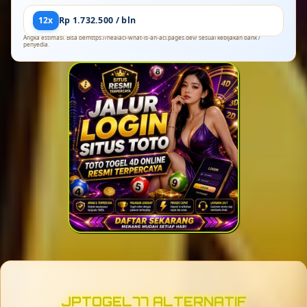
12x
Rp 1.732.500 / bln
Angka estimasi. Bisa berhttps://healacl-what-is-an-acl.pages.dev/ sesuai kebijakan bank /
penyedia.
JPTOGEL77 ALTERNATIF