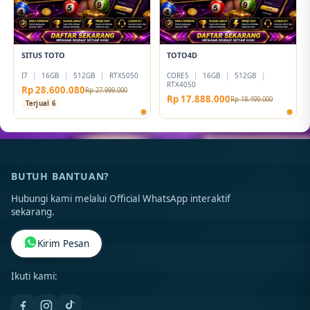
SITUS TOTO
TOTO4D
I7
|
16GB
|
512GB
|
RTX5050
CORE5
|
16GB
|
512GB
|
RTX4050
Rp 28.600.080
Rp 27.999.000
Rp 17.888.000
Rp 18.499.000
Terjual 6
BUTUH BANTUAN?
Hubungi kami melalui Official WhatsApp interaktif
sekarang.
Kirim Pesan
Ikuti kami: