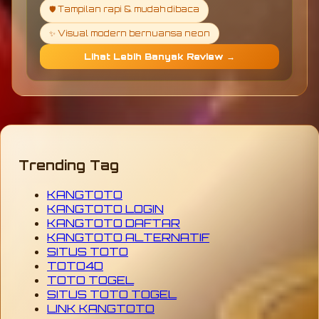
🛡️ Tampilan rapi & mudah dibaca
✨ Visual modern bernuansa neon
Lihat Lebih Banyak Review →
Trending Tag
KANGTOTO
KANGTOTO LOGIN
KANGTOTO DAFTAR
KANGTOTO ALTERNATIF
SITUS TOTO
TOTO4D
TOTO TOGEL
SITUS TOTO TOGEL
LINK KANGTOTO