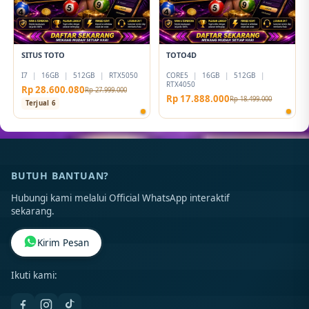
SITUS TOTO
TOTO4D
I7
|
16GB
|
512GB
|
RTX5050
CORE5
|
16GB
|
512GB
|
RTX4050
Rp 28.600.080
Rp 27.999.000
Rp 17.888.000
Rp 18.499.000
Terjual 6
BUTUH BANTUAN?
Hubungi kami melalui Official WhatsApp interaktif
sekarang.
Kirim Pesan
Ikuti kami: