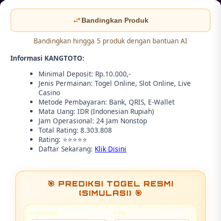
Bandingkan Produk
Bandingkan hingga 5 produk dengan bantuan AI
Informasi KANGTOTO:
Minimal Deposit: Rp.10.000,-
Jenis Permainan: Togel Online, Slot Online, Live
Casino
Metode Pembayaran: Bank, QRIS, E-Wallet
Mata Uang: IDR (Indonesian Rupiah)
Jam Operasional: 24 Jam Nonstop
Total Rating: 8.303.808
Rating: ⭐⭐⭐⭐⭐
Daftar Sekarang:
Klik Disini
🎯 PREDIKSI TOGEL RESMI
(SIMULASI) 🎯
PASARAN
TIPE