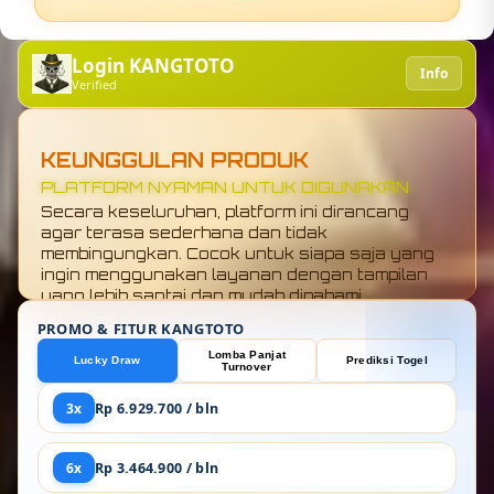
Login KANGTOTO
Info
Verified
KEUNGGULAN PRODUK
KONEKSI TOTO 4D GLOBAL LEBIH STABIL
KANGTOTO menawarkan koneksi yang terasa
ringan saat digunakan. Akses ke sistem
berjalan cukup lancar tanpa banyak hambatan,
sehingga pengguna bisa membuka halaman
dengan nyaman tanpa harus menunggu lama.
PROMO & FITUR KANGTOTO
Lomba Panjat
Lucky Draw
Prediksi Togel
Turnover
3x
Rp 6.929.700 / bln
6x
Rp 3.464.900 / bln