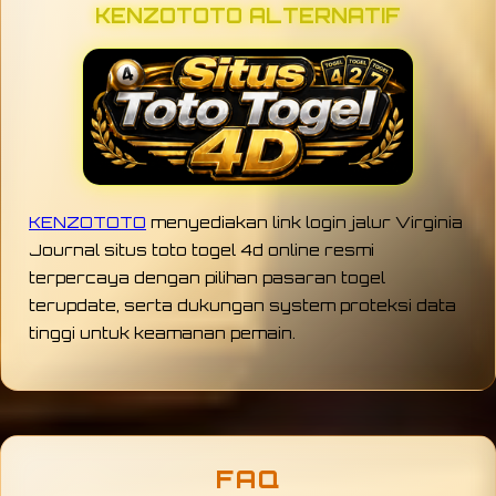
KENZOTOTO ALTERNATIF
KENZOTOTO
menyediakan link login jalur Virginia
Journal situs toto togel 4d online resmi
terpercaya dengan pilihan pasaran togel
terupdate, serta dukungan system proteksi data
tinggi untuk keamanan pemain.
FAQ