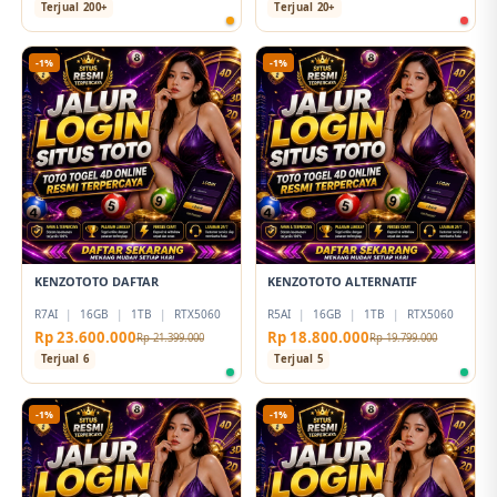
Terjual 200+
Terjual 20+
-1%
-1%
KENZOTOTO DAFTAR
KENZOTOTO ALTERNATIF
R7AI
|
16GB
|
1TB
|
RTX5060
R5AI
|
16GB
|
1TB
|
RTX5060
Rp 23.600.000
Rp 18.800.000
Rp 21.399.000
Rp 19.799.000
Terjual 6
Terjual 5
-1%
-1%