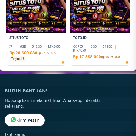
SITUS TOTO
TOTO4D
I7
|
16GB
|
512GB
|
RTX5050
CORE5
|
16GB
|
512GB
|
RTX4050
Rp 28.600.080
Rp 27.999.000
Rp 17.888.000
Rp 18.499.000
Terjual 6
BUTUH BANTUAN?
Hubungi kami melalui Official WhatsApp interaktif
sekarang.
Kirim Pesan
Ikuti kami: