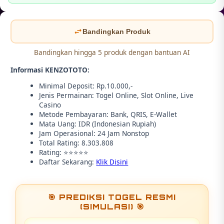
Bandingkan Produk
Bandingkan hingga 5 produk dengan bantuan AI
Informasi KENZOTOTO:
Minimal Deposit: Rp.10.000,-
Jenis Permainan: Togel Online, Slot Online, Live
Casino
Metode Pembayaran: Bank, QRIS, E-Wallet
Mata Uang: IDR (Indonesian Rupiah)
Jam Operasional: 24 Jam Nonstop
Total Rating: 8.303.808
Rating: ⭐⭐⭐⭐⭐
Daftar Sekarang:
Klik Disini
🎯 PREDIKSI TOGEL RESMI
(SIMULASI) 🎯