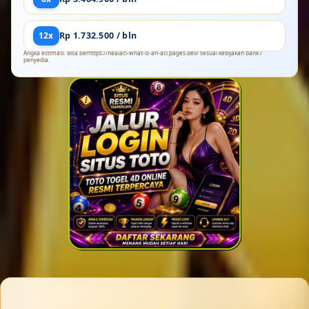
12x
Rp 1.732.500 / bln
Angka estimasi. Bisa berhttps://healacl-what-is-an-acl.pages.dev/ sesuai kebijakan bank /
penyedia.