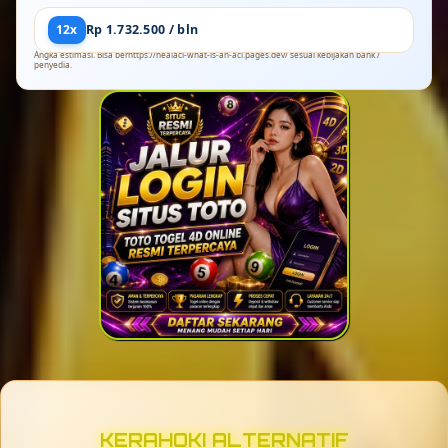
12x
Rp 1.732.500 / bln
Angka estimasi. Bisa berhttps://healacl-what-is-an-acl.pages.dev/ sesuai kebijakan bank /
penyedia.
KERAHOKI ALTERNATIF