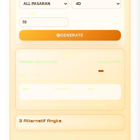
MIN CONF
🎲
GENERATE
— READY —
PASARAN REKOMENDASI
ANGKA UTAMA
-
-
-
-
Tipe:
Conf:
BBFS
ANGKA IKUT
SHIO
-
-
-
Tips: Ini simulasi hiburan. Tetap bijak & disiplin.
3 Alternatif Angka
Disclaimer: Hasil di halaman ini random (simulasi), bukan acuan hasil
resmi.