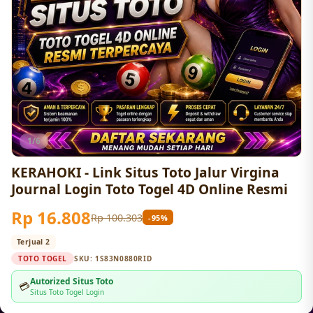
1/6
KERAHOKI - Link Situs Toto Jalur Virgina
Journal Login Toto Togel 4D Online Resmi
Rp 16.808
Rp 100.303
-95%
Terjual 2
TOTO TOGEL
SKU:
1S83N0880RID
Autorized Situs Toto
💳
Situs Toto Togel Login