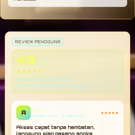
banyak pengguna merasa lebih mudah saat
menggunakannya.
Cukup cocok untuk pemula karena
tampilannya sederhana dan tidak
membingungkan. Pengguna baru biasanya
bisa langsung memahami cara penggunaan
tanpa perlu waktu lama.
REVIEW PENGGUNA
4.9
/ 5.0
★★★★★
6.458 ulasan terverifikasi
98% pengguna memberi nilai puas
Ritzky
A
★★★★★
MEMBER AKTIF • 2 HARI LALU
Akses cepat tanpa hambatan,
langsung siap pasang angka