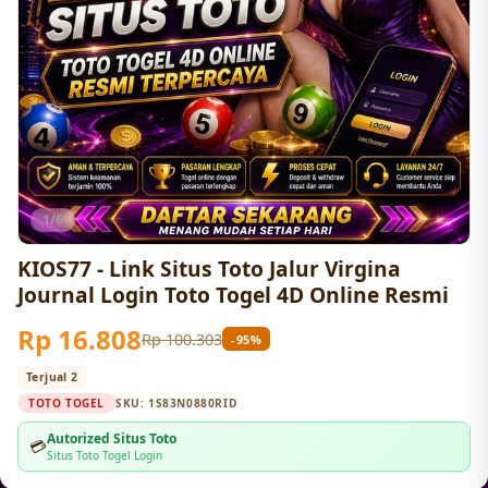
1/6
KIOS77 - Link Situs Toto Jalur Virgina
Journal Login Toto Togel 4D Online Resmi
Rp 16.808
Rp 100.303
-95%
Terjual 2
TOTO TOGEL
SKU:
1S83N0880RID
Autorized Situs Toto
💳
Situs Toto Togel Login