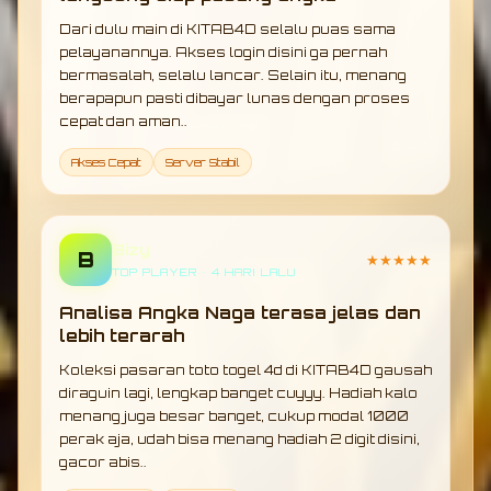
Dari dulu main di KITAB4D selalu puas sama
pelayanannya. Akses login disini ga pernah
bermasalah, selalu lancar. Selain itu, menang
berapapun pasti dibayar lunas dengan proses
cepat dan aman..
Akses Cepat
Server Stabil
Bizy
B
★★★★★
TOP PLAYER • 4 HARI LALU
Analisa Angka Naga terasa jelas dan
lebih terarah
Koleksi pasaran toto togel 4d di KITAB4D gausah
diraguin lagi, lengkap banget cuyyy. Hadiah kalo
menang juga besar banget, cukup modal 1000
perak aja, udah bisa menang hadiah 2 digit disini,
gacor abis..