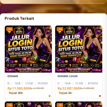
Produk Terkait
-2%
-1%
KITAB4D
KITAB4D LOGIN
I5
|
16GB
|
512GB
|
RTX3050
I7
|
16GB
|
512GB
|
RTX5050
Rp 11.500.000
Rp 22.887.000
Rp 12.799.000
Rp 21.999.000
Terjual 200+
Terjual 20+
-1%
-1%