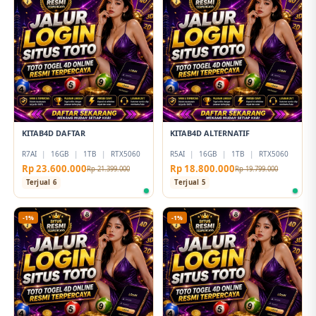
KITAB4D DAFTAR
KITAB4D ALTERNATIF
R7AI
|
16GB
|
1TB
|
RTX5060
R5AI
|
16GB
|
1TB
|
RTX5060
Rp 23.600.000
Rp 18.800.000
Rp 21.399.000
Rp 19.799.000
Terjual 6
Terjual 5
-1%
-1%