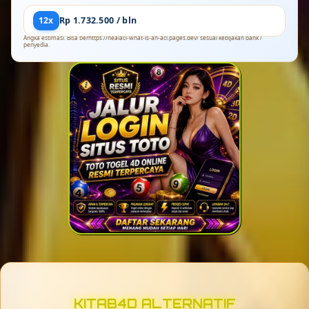
12x
Rp 1.732.500 / bln
Angka estimasi. Bisa berhttps://healacl-what-is-an-acl.pages.dev/ sesuai kebijakan bank /
penyedia.
KITAB4D ALTERNATIF