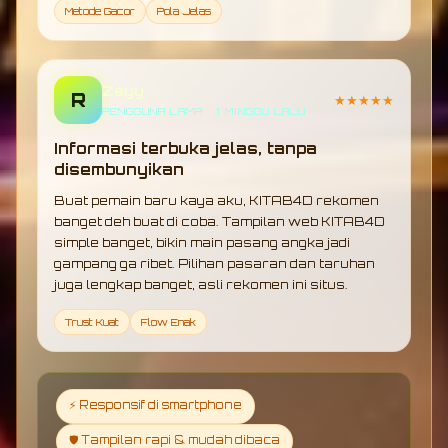
Metode Gacor
Pola Jelas
Zeyy
R
★★★★★
PENGGUNA LAMA • 1 MINGGU LALU
Informasi terbuka jelas, tanpa
disembunyikan
Buat pemain baru kaya aku, KITAB4D rekomen
banget deh buat di coba. Tampilan web KITAB4D
simple banget, bikin main pasang angka jadi
gampang ga ribet. Pilihan pasaran dan taruhan
juga lengkap banget, asli rekomen ini situs.
Trust Kuat
Flow Enak
⚡ Responsif di smartphone
🛡️ Tampilan rapi & mudah dibaca