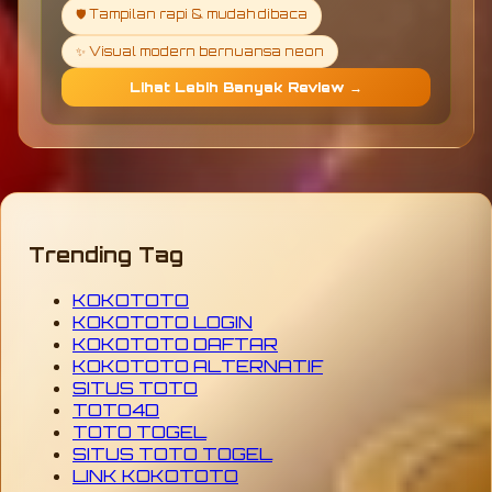
🛡️ Tampilan rapi & mudah dibaca
✨ Visual modern bernuansa neon
Lihat Lebih Banyak Review →
Trending Tag
KOKOTOTO
KOKOTOTO LOGIN
KOKOTOTO DAFTAR
KOKOTOTO ALTERNATIF
SITUS TOTO
TOTO4D
TOTO TOGEL
SITUS TOTO TOGEL
LINK KOKOTOTO