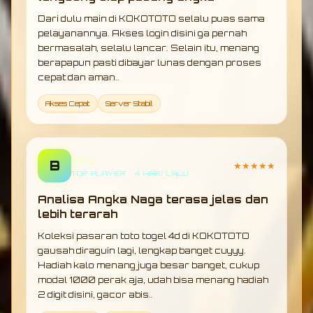
Dari dulu main di KOKOTOTO selalu puas sama
pelayanannya. Akses login disini ga pernah
bermasalah, selalu lancar. Selain itu, menang
berapapun pasti dibayar lunas dengan proses
cepat dan aman..
Akses Cepat
Server Stabil
Bizy
B
★★★★★
TOP PLAYER • 4 HARI LALU
Analisa Angka Naga terasa jelas dan
lebih terarah
Koleksi pasaran toto togel 4d di KOKOTOTO
gausah diraguin lagi, lengkap banget cuyyy.
Hadiah kalo menang juga besar banget, cukup
modal 1000 perak aja, udah bisa menang hadiah
2 digit disini, gacor abis..