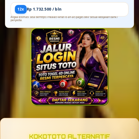
12x
Rp 1.732.500 / bln
Angka estimasi. Bisa berhttps://healacl-what-is-an-acl.pages.dev/ sesuai kebijakan bank /
penyedia.
KOKOTOTO ALTERNATIF