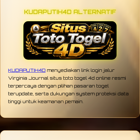
KUDAPUTIH4D ALTERNATIF
KUDAPUTIH4D
menyediakan link login jalur
Virginia Journal situs toto togel 4d online resmi
terpercaya dengan pilihan pasaran togel
terupdate, serta dukungan system proteksi data
tinggi untuk keamanan pemain.