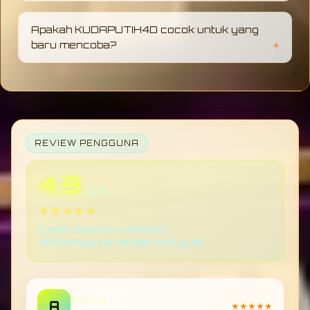
Perbedaannya lebih ke kenyamanan
penggunaan. Tampilan yang tidak terlalu
Apakah KUDAPUTIH4D cocok untuk yang
ramai dan navigasi yang jelas membuat
baru mencoba?
banyak pengguna merasa lebih mudah saat
menggunakannya.
Cukup cocok untuk pemula karena
tampilannya sederhana dan tidak
membingungkan. Pengguna baru biasanya
bisa langsung memahami cara penggunaan
tanpa perlu waktu lama.
REVIEW PENGGUNA
4.9
/ 5.0
★★★★★
6.458 ulasan terverifikasi
98% pengguna memberi nilai puas
Ritzky
A
★★★★★