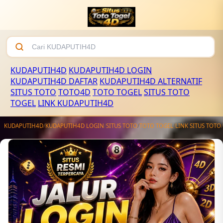
KUDAPUTIH4D
KUDAPUTIH4D LOGIN
KUDAPUTIH4D DAFTAR
KUDAPUTIH4D ALTERNATIF
SITUS TOTO
TOTO4D
TOTO TOGEL
SITUS TOTO
TOGEL
LINK KUDAPUTIH4D
KUDAPUTIH4D
/
KUDAPUTIH4D LOGIN
/
SITUS TOTO
/
TOTO TOGEL
/
LINK SITUS TOTO
/