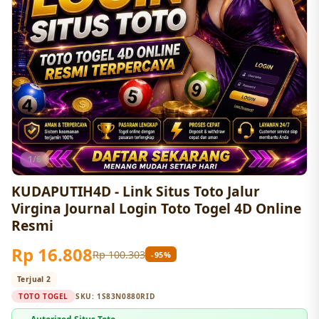
1/6
KUDAPUTIH4D - Link Situs Toto Jalur
Virgina Journal Login Toto Togel 4D Online
Resmi
Rp 16.808
Rp 100.303
-95%
Terjual 2
TOTO TOGEL
SKU:
1S83N0880RID