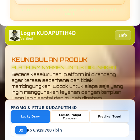
Disclaimer: Hasil di halaman ini random (simulasi), bukan acuan hasil
resmi.
Login KUDAPUTIH4D
Info
Verified
KEUNGGULAN PRODUK
KONEKSI TOTO 4D GLOBAL LEBIH STABIL
KUDAPUTIH4D menawarkan koneksi yang
terasa ringan saat digunakan. Akses ke sistem
berjalan cukup lancar tanpa banyak hambatan,
sehingga pengguna bisa membuka halaman
dengan nyaman tanpa harus menunggu lama.
PROMO & FITUR KUDAPUTIH4D
Lomba Panjat
Lucky Draw
Prediksi Togel
Turnover
3x
Rp 6.929.700 / bln