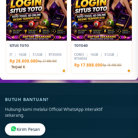
SITUS TOTO
TOTO4D
I7
|
16GB
|
512GB
|
RTX5050
CORE5
|
16GB
|
512GB
|
RTX4050
Rp 28.600.080
Rp 27.999.000
Rp 17.888.000
Rp 18.499.000
Terjual 6
BUTUH BANTUAN?
Hubungi kami melalui Official WhatsApp interaktif
sekarang.
Kirim Pesan