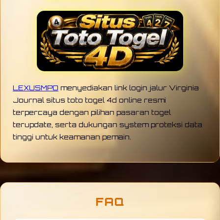
LEXUSMPO
menyediakan link login jalur Virginia
Journal situs toto togel 4d online resmi
terpercaya dengan pilihan pasaran togel
terupdate, serta dukungan system proteksi data
tinggi untuk keamanan pemain.
FAQ