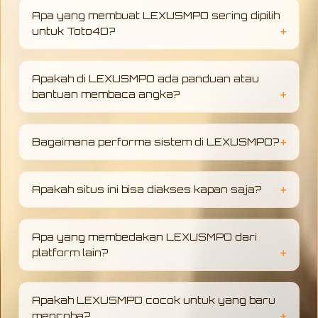
Apa yang membuat LEXUSMPO sering dipilih
untuk Toto4D?
LEXUSMPO dikenal karena tampilannya yang
simpel dan aksesnya yang cukup cepat.
Apakah di LEXUSMPO ada panduan atau
Banyak pengguna merasa nyaman karena
bantuan membaca angka?
semua fitur mudah ditemukan tanpa harus
mencari terlalu lama.
Di dalam platform biasanya tersedia beberapa
informasi pendukung yang bisa membantu
Bagaimana performa sistem di LEXUSMPO?
pengguna melihat pola atau hasil sebelumnya.
Walaupun tidak menjamin apa pun, setidaknya
Secara umum sistemnya cukup stabil untuk
bisa jadi referensi tambahan.
digunakan sehari-hari. Saat diakses, jarang
Apakah situs ini bisa diakses kapan saja?
terjadi gangguan yang serius sehingga
pengguna bisa tetap nyaman saat membuka
Ya, situs ini bisa diakses kapan saja selama
halaman atau fitur yang tersedia.
koneksi internet tersedia. Baik siang maupun
Apa yang membedakan LEXUSMPO dari
malam, tampilannya tetap bisa dibuka tanpa
platform lain?
perbedaan yang berarti.
Perbedaannya lebih ke kenyamanan
penggunaan. Tampilan yang tidak terlalu
Apakah LEXUSMPO cocok untuk yang baru
ramai dan navigasi yang jelas membuat
mencoba?