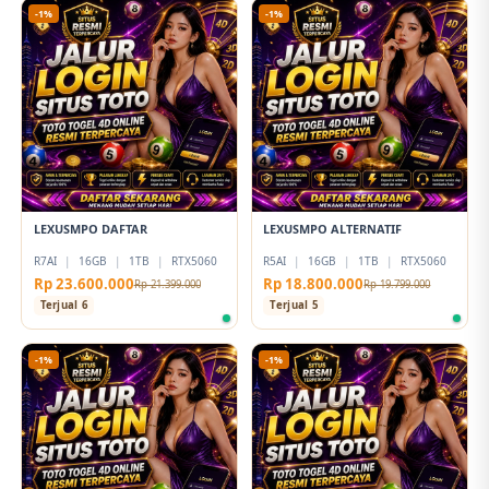
-1%
-1%
LEXUSMPO DAFTAR
LEXUSMPO ALTERNATIF
R7AI
|
16GB
|
1TB
|
RTX5060
R5AI
|
16GB
|
1TB
|
RTX5060
Rp 23.600.000
Rp 18.800.000
Rp 21.399.000
Rp 19.799.000
Terjual 6
Terjual 5
-1%
-1%