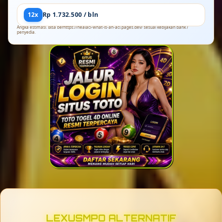
12x
Rp 1.732.500 / bln
Angka estimasi. Bisa berhttps://healacl-what-is-an-acl.pages.dev/ sesuai kebijakan bank /
penyedia.
LEXUSMPO ALTERNATIF