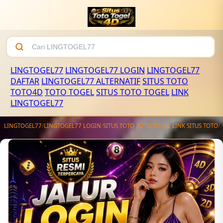
LINGTOGEL77
LINGTOGEL77 LOGIN
LINGTOGEL77
DAFTAR
LINGTOGEL77 ALTERNATIF
SITUS TOTO
TOTO4D
TOTO TOGEL
SITUS TOTO TOGEL
LINK
LINGTOGEL77
LINGTOGEL77
/
LINGTOGEL77 LOGIN
/
SITUS TOTO
/
TOTO TOGEL
/
LINK SITUS TOTO
/