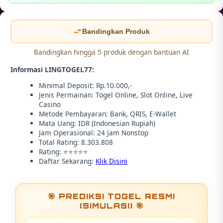
Bandingkan Produk
Bandingkan hingga 5 produk dengan bantuan AI
Informasi LINGTOGEL77:
Minimal Deposit: Rp.10.000,-
Jenis Permainan: Togel Online, Slot Online, Live
Casino
Metode Pembayaran: Bank, QRIS, E-Wallet
Mata Uang: IDR (Indonesian Rupiah)
Jam Operasional: 24 Jam Nonstop
Total Rating: 8.303.808
Rating: ⭐⭐⭐⭐⭐
Daftar Sekarang:
Klik Disini
🎯 PREDIKSI TOGEL RESMI
(SIMULASI) 🎯