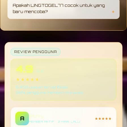
penggunaan. Tampilan yang tidak terlalu
Apakah LINGTOGEL77 cocok untuk yang
ramai dan navigasi yang jelas membuat
baru mencoba?
banyak pengguna merasa lebih mudah saat
menggunakannya.
Cukup cocok untuk pemula karena
tampilannya sederhana dan tidak
membingungkan. Pengguna baru biasanya
bisa langsung memahami cara penggunaan
tanpa perlu waktu lama.
REVIEW PENGGUNA
4.9
/ 5.0
★★★★★
6.458 ulasan terverifikasi
98% pengguna memberi nilai puas
Ritzky
A
★★★★★
MEMBER AKTIF • 2 HARI LALU