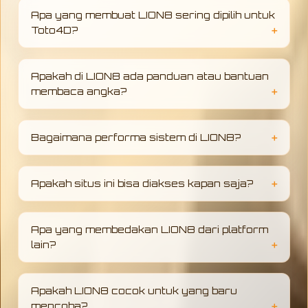
Apa yang membuat LION8 sering dipilih untuk
Toto4D?
LION8 dikenal karena tampilannya yang
simpel dan aksesnya yang cukup cepat.
Apakah di LION8 ada panduan atau bantuan
Banyak pengguna merasa nyaman karena
membaca angka?
semua fitur mudah ditemukan tanpa harus
mencari terlalu lama.
Di dalam platform biasanya tersedia beberapa
informasi pendukung yang bisa membantu
Bagaimana performa sistem di LION8?
pengguna melihat pola atau hasil sebelumnya.
Walaupun tidak menjamin apa pun, setidaknya
Secara umum sistemnya cukup stabil untuk
bisa jadi referensi tambahan.
digunakan sehari-hari. Saat diakses, jarang
Apakah situs ini bisa diakses kapan saja?
terjadi gangguan yang serius sehingga
pengguna bisa tetap nyaman saat membuka
Ya, situs ini bisa diakses kapan saja selama
halaman atau fitur yang tersedia.
koneksi internet tersedia. Baik siang maupun
Apa yang membedakan LION8 dari platform
malam, tampilannya tetap bisa dibuka tanpa
lain?
perbedaan yang berarti.
Perbedaannya lebih ke kenyamanan
penggunaan. Tampilan yang tidak terlalu
Apakah LION8 cocok untuk yang baru
ramai dan navigasi yang jelas membuat
mencoba?