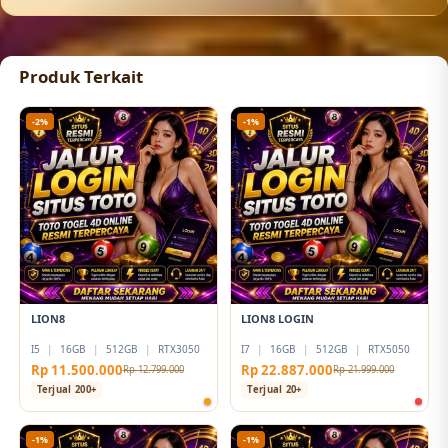
Produk Terkait
-2%
-1%
LION8
LION8 LOGIN
I5
|
16GB
|
512GB
|
RTX3050
I7
|
16GB
|
512GB
|
RTX5050
Rp 11.500.000
Rp 22.887.000
Rp 12.799.000
Rp 21.999.000
Terjual 200+
Terjual 20+
-1%
-1%