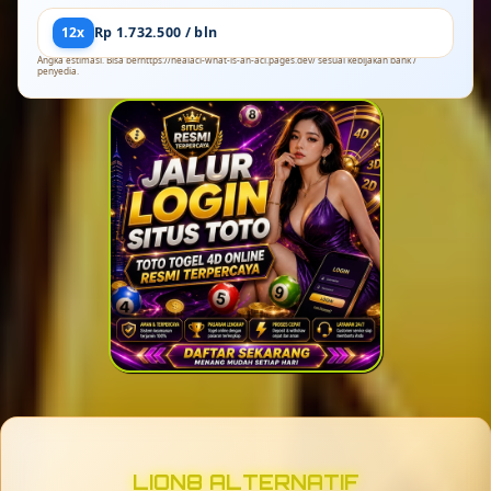
12x
Rp 1.732.500 / bln
Angka estimasi. Bisa berhttps://healacl-what-is-an-acl.pages.dev/ sesuai kebijakan bank /
penyedia.
LION8 ALTERNATIF