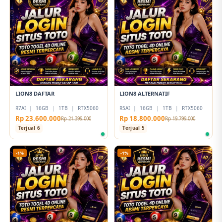
LION8 DAFTAR
LION8 ALTERNATIF
R7AI
|
16GB
|
1TB
|
RTX5060
R5AI
|
16GB
|
1TB
|
RTX5060
Rp 23.600.000
Rp 18.800.000
Rp 21.399.000
Rp 19.799.000
Terjual 6
Terjual 5
-1%
-1%