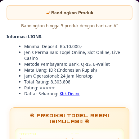
Bandingkan Produk
Bandingkan hingga 5 produk dengan bantuan AI
Informasi LION8:
Minimal Deposit: Rp.10.000,-
Jenis Permainan: Togel Online, Slot Online, Live
Casino
Metode Pembayaran: Bank, QRIS, E-Wallet
Mata Uang: IDR (Indonesian Rupiah)
Jam Operasional: 24 Jam Nonstop
Total Rating: 8.303.808
Rating: ⭐⭐⭐⭐⭐
Daftar Sekarang:
Klik Disini
🎯 PREDIKSI TOGEL RESMI
(SIMULASI) 🎯
PASARAN
TIPE