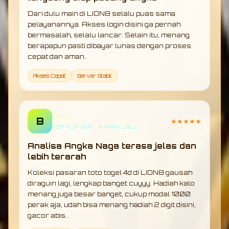
Dari dulu main di LION8 selalu puas sama
pelayanannya. Akses login disini ga pernah
bermasalah, selalu lancar. Selain itu, menang
berapapun pasti dibayar lunas dengan proses
cepat dan aman..
Akses Cepat
Server Stabil
Bizy
B
★★★★★
TOP PLAYER • 4 HARI LALU
Analisa Angka Naga terasa jelas dan
lebih terarah
Koleksi pasaran toto togel 4d di LION8 gausah
diraguin lagi, lengkap banget cuyyy. Hadiah kalo
menang juga besar banget, cukup modal 1000
perak aja, udah bisa menang hadiah 2 digit disini,
gacor abis..