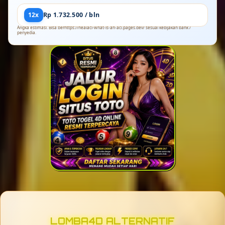
12x
Rp 1.732.500 / bln
Angka estimasi. Bisa berhttps://healacl-what-is-an-acl.pages.dev/ sesuai kebijakan bank /
penyedia.
LOMBA4D ALTERNATIF