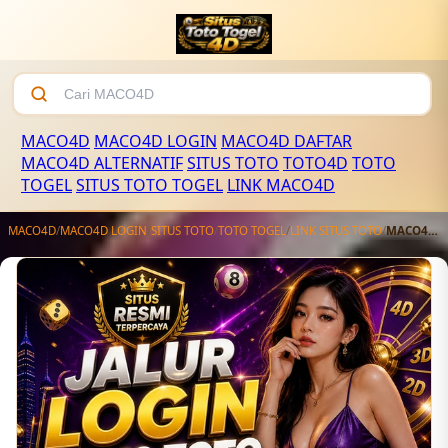
MACO4D
MACO4D LOGIN
MACO4D DAFTAR
MACO4D ALTERNATIF
SITUS TOTO
TOTO4D
TOTO
TOGEL
SITUS TOTO TOGEL
LINK MACO4D
MACO4D
/
MACO4D LOGIN
/
SITUS TOTO
/
TOTO TOGEL
/
LINK SITUS TOTO
/
MACO4D - Link Situs Toto Jalur Virgina Journal Login Toto Togel 4D Online Resmi