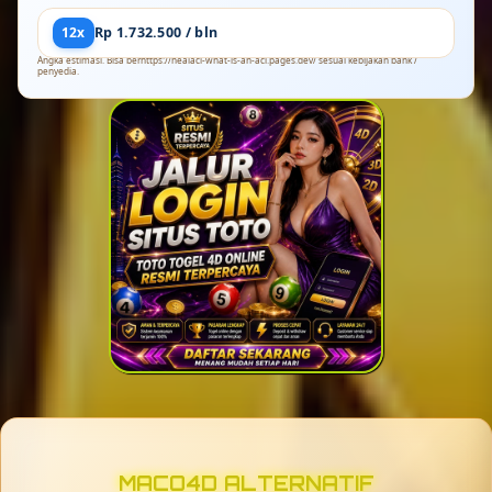
12x
Rp 1.732.500 / bln
Angka estimasi. Bisa berhttps://healacl-what-is-an-acl.pages.dev/ sesuai kebijakan bank /
penyedia.
MACO4D ALTERNATIF