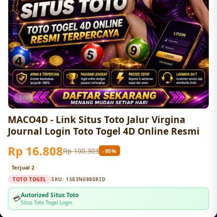
1/6
MACO4D - Link Situs Toto Jalur Virgina
Journal Login Toto Togel 4D Online Resmi
Rp 16.808
Rp 100.303
-95%
Terjual 2
TOTO TOGEL
SKU:
1S83N0880RID
Autorized Situs Toto
💳
Situs Toto Togel Login