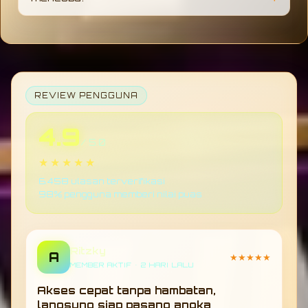
banyak pengguna merasa lebih mudah saat
menggunakannya.
Cukup cocok untuk pemula karena
tampilannya sederhana dan tidak
membingungkan. Pengguna baru biasanya
bisa langsung memahami cara penggunaan
tanpa perlu waktu lama.
REVIEW PENGGUNA
4.9
/ 5.0
★★★★★
6.458 ulasan terverifikasi
98% pengguna memberi nilai puas
Ritzky
A
★★★★★
MEMBER AKTIF • 2 HARI LALU
Akses cepat tanpa hambatan,
langsung siap pasang angka