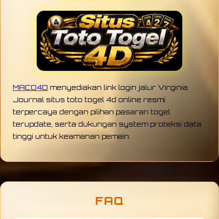
MACO4D
menyediakan link login jalur Virginia
Journal situs toto togel 4d online resmi
terpercaya dengan pilihan pasaran togel
terupdate, serta dukungan system proteksi data
tinggi untuk keamanan pemain.
FAQ