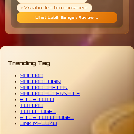
✨ Visual modern bernuansa neon
Lihat Lebih Banyak Review →
Trending Tag
MACO4D
MACO4D LOGIN
MACO4D DAFTAR
MACO4D ALTERNATIF
SITUS TOTO
TOTO4D
TOTO TOGEL
SITUS TOTO TOGEL
LINK MACO4D