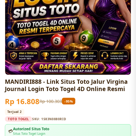
1/6
MANDIRI888 - Link Situs Toto Jalur Virgina
Journal Login Toto Togel 4D Online Resmi
Rp 16.808
Rp 100.303
-95%
Terjual 2
TOTO TOGEL
SKU:
1S83N0880RID
Autorized Situs Toto
💳
Situs Toto Togel Login