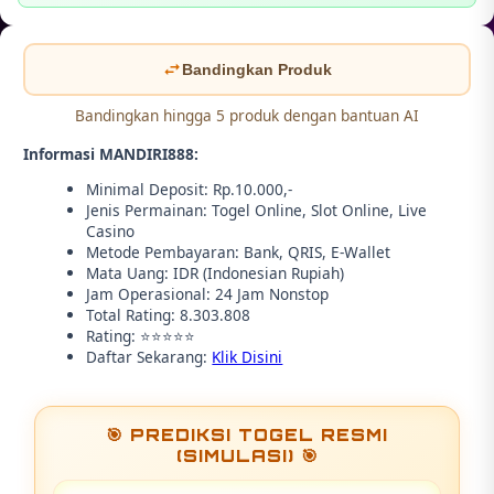
Bandingkan Produk
Bandingkan hingga 5 produk dengan bantuan AI
Informasi MANDIRI888:
Minimal Deposit: Rp.10.000,-
Jenis Permainan: Togel Online, Slot Online, Live
Casino
Metode Pembayaran: Bank, QRIS, E-Wallet
Mata Uang: IDR (Indonesian Rupiah)
Jam Operasional: 24 Jam Nonstop
Total Rating: 8.303.808
Rating: ⭐⭐⭐⭐⭐
Daftar Sekarang:
Klik Disini
🎯 PREDIKSI TOGEL RESMI
(SIMULASI) 🎯