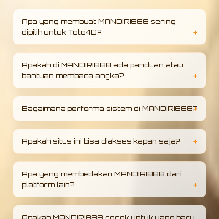
Apa yang membuat MANDIRI888 sering
dipilih untuk Toto4D?
MANDIRI888 dikenal karena tampilannya yang
simpel dan aksesnya yang cukup cepat.
Apakah di MANDIRI888 ada panduan atau
Banyak pengguna merasa nyaman karena
bantuan membaca angka?
semua fitur mudah ditemukan tanpa harus
mencari terlalu lama.
Di dalam platform biasanya tersedia beberapa
informasi pendukung yang bisa membantu
Bagaimana performa sistem di MANDIRI888?
pengguna melihat pola atau hasil sebelumnya.
Walaupun tidak menjamin apa pun, setidaknya
Secara umum sistemnya cukup stabil untuk
bisa jadi referensi tambahan.
digunakan sehari-hari. Saat diakses, jarang
Apakah situs ini bisa diakses kapan saja?
terjadi gangguan yang serius sehingga
pengguna bisa tetap nyaman saat membuka
Ya, situs ini bisa diakses kapan saja selama
halaman atau fitur yang tersedia.
koneksi internet tersedia. Baik siang maupun
Apa yang membedakan MANDIRI888 dari
malam, tampilannya tetap bisa dibuka tanpa
platform lain?
perbedaan yang berarti.
Perbedaannya lebih ke kenyamanan
penggunaan. Tampilan yang tidak terlalu
Apakah MANDIRI888 cocok untuk yang baru