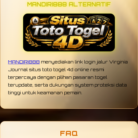
MANDIRI888 ALTERNATIF
MANDIRI888
menyediakan link login jalur Virginia
Journal situs toto togel 4d online resmi
terpercaya dengan pilihan pasaran togel
terupdate, serta dukungan system proteksi data
tinggi untuk keamanan pemain.
FAQ