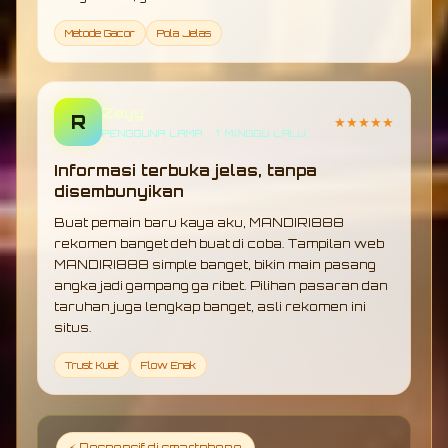
Metode Gacor
Pola Jelas
Zeyy
R
★★★★★
PENGGUNA LAMA • 1 MINGGU LALU
Informasi terbuka jelas, tanpa
disembunyikan
Buat pemain baru kaya aku, MANDIRI888
rekomen banget deh buat di coba. Tampilan web
MANDIRI888 simple banget, bikin main pasang
angka jadi gampang ga ribet. Pilihan pasaran dan
taruhan juga lengkap banget, asli rekomen ini
situs.
Trust Kuat
Flow Enak