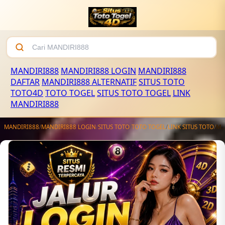
MANDIRI888
MANDIRI888 LOGIN
MANDIRI888
DAFTAR
MANDIRI888 ALTERNATIF
SITUS TOTO
TOTO4D
TOTO TOGEL
SITUS TOTO TOGEL
LINK
MANDIRI888
MANDIRI888
/
MANDIRI888 LOGIN
/
SITUS TOTO
/
TOTO TOGEL
/
LINK SITUS TOTO
/
MANDIRI888 - Link Situs Toto Jalur Virgina Journal Login T