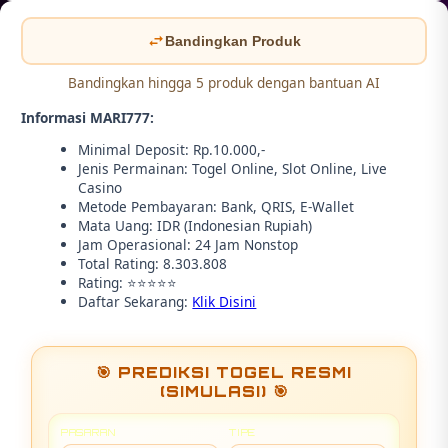
Bandingkan Produk
Bandingkan hingga 5 produk dengan bantuan AI
Informasi MARI777:
Minimal Deposit: Rp.10.000,-
Jenis Permainan: Togel Online, Slot Online, Live
Casino
Metode Pembayaran: Bank, QRIS, E-Wallet
Mata Uang: IDR (Indonesian Rupiah)
Jam Operasional: 24 Jam Nonstop
Total Rating: 8.303.808
Rating: ⭐⭐⭐⭐⭐
Daftar Sekarang:
Klik Disini
🎯 PREDIKSI TOGEL RESMI
(SIMULASI) 🎯
PASARAN
TIPE