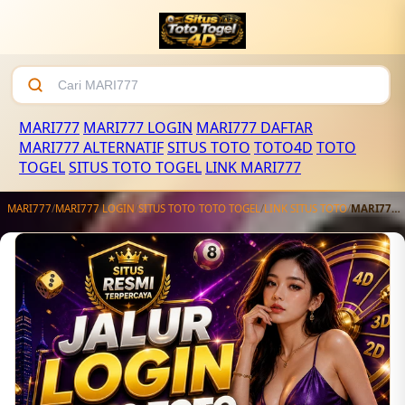
MARI777
MARI777 LOGIN
MARI777 DAFTAR
MARI777 ALTERNATIF
SITUS TOTO
TOTO4D
TOTO
TOGEL
SITUS TOTO TOGEL
LINK MARI777
MARI777
/
MARI777 LOGIN
/
SITUS TOTO
/
TOTO TOGEL
/
LINK SITUS TOTO
/
MARI777 - Link Situs Toto Jalur Virgina Journal Login Toto Togel 4D Online Resmi