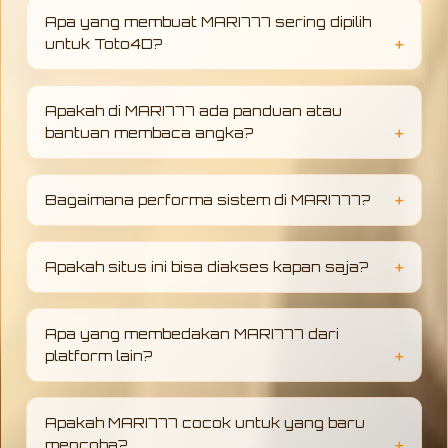
Apa yang membuat MARI777 sering dipilih
untuk Toto4D?
MARI777 dikenal karena tampilannya yang
simpel dan aksesnya yang cukup cepat.
Apakah di MARI777 ada panduan atau
Banyak pengguna merasa nyaman karena
bantuan membaca angka?
semua fitur mudah ditemukan tanpa harus
mencari terlalu lama.
Di dalam platform biasanya tersedia beberapa
informasi pendukung yang bisa membantu
Bagaimana performa sistem di MARI777?
pengguna melihat pola atau hasil sebelumnya.
Walaupun tidak menjamin apa pun, setidaknya
Secara umum sistemnya cukup stabil untuk
bisa jadi referensi tambahan.
digunakan sehari-hari. Saat diakses, jarang
Apakah situs ini bisa diakses kapan saja?
terjadi gangguan yang serius sehingga
pengguna bisa tetap nyaman saat membuka
Ya, situs ini bisa diakses kapan saja selama
halaman atau fitur yang tersedia.
koneksi internet tersedia. Baik siang maupun
Apa yang membedakan MARI777 dari
malam, tampilannya tetap bisa dibuka tanpa
platform lain?
perbedaan yang berarti.
Perbedaannya lebih ke kenyamanan
penggunaan. Tampilan yang tidak terlalu
Apakah MARI777 cocok untuk yang baru
ramai dan navigasi yang jelas membuat
mencoba?