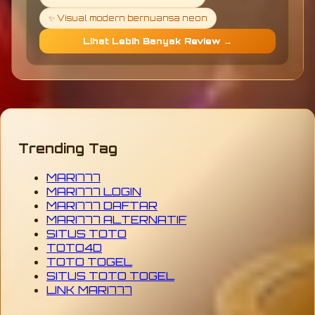
✨ Visual modern bernuansa neon
Lihat Lebih Banyak Review →
Trending Tag
MARI777
MARI777 LOGIN
MARI777 DAFTAR
MARI777 ALTERNATIF
SITUS TOTO
TOTO4D
TOTO TOGEL
SITUS TOTO TOGEL
LINK MARI777