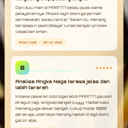
Dari dulu main di MARI777 selalu puas sama
pelayanannya. Akses login disini ga pernah
bermasalah, selalu lancar. Selain itu, menang
berapapun pasti dibayar lunas dengan proses
cepat dan aman..
Akses Cepat
Server Stabil
Bizy
B
★★★★★
TOP PLAYER • 4 HARI LALU
Analisa Angka Naga terasa jelas dan
lebih terarah
Koleksi pasaran toto togel 4d di MARI777 gausah
diraguin lagi, lengkap banget cuyyy. Hadiah kalo
menang juga besar banget, cukup modal 1000
perak aja, udah bisa menang hadiah 2 digit disini,
gacor abis..