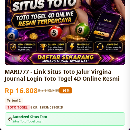
1/6
MARI777 - Link Situs Toto Jalur Virgina
Journal Login Toto Togel 4D Online Resmi
Rp 16.808
Rp 100.303
-95%
Terjual 2
TOTO TOGEL
SKU:
1S83N0880RID
Autorized Situs Toto
💳
Situs Toto Togel Login