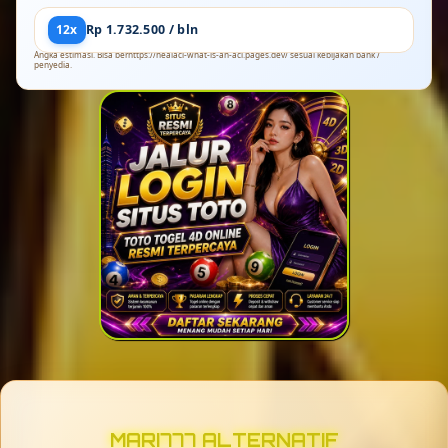
12x
Rp 1.732.500 / bln
Angka estimasi. Bisa berhttps://healacl-what-is-an-acl.pages.dev/ sesuai kebijakan bank /
penyedia.
MARI777 ALTERNATIF