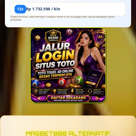
12x
Rp 1.732.500 / bln
Angka estimasi. Bisa berhttps://healacl-what-is-an-acl.pages.dev/ sesuai kebijakan bank /
penyedia.
MASBET888 ALTERNATIF