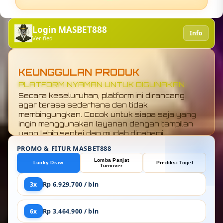
Login MASBET888
Info
Verified
KEUNGGULAN PRODUK
KONEKSI TOTO 4D GLOBAL LEBIH STABIL
MASBET888 menawarkan koneksi yang terasa
ringan saat digunakan. Akses ke sistem
berjalan cukup lancar tanpa banyak hambatan,
sehingga pengguna bisa membuka halaman
dengan nyaman tanpa harus menunggu lama.
PROMO & FITUR MASBET888
Lomba Panjat
Lucky Draw
Prediksi Togel
Turnover
3x
Rp 6.929.700 / bln
6x
Rp 3.464.900 / bln