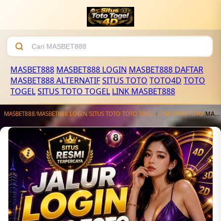
MASBET888
MASBET888 LOGIN
MASBET888 DAFTAR
MASBET888 ALTERNATIF
SITUS TOTO
TOTO4D
TOTO
TOGEL
SITUS TOTO TOGEL
LINK MASBET888
MASBET888
/
MASBET888 LOGIN
/
SITUS TOTO
/
TOTO TOGEL
/
LINK SITUS TOTO
/
MASBET888 - Link Situs Toto Jalur Virgina Journal Login Toto Togel 4D Online Resmi