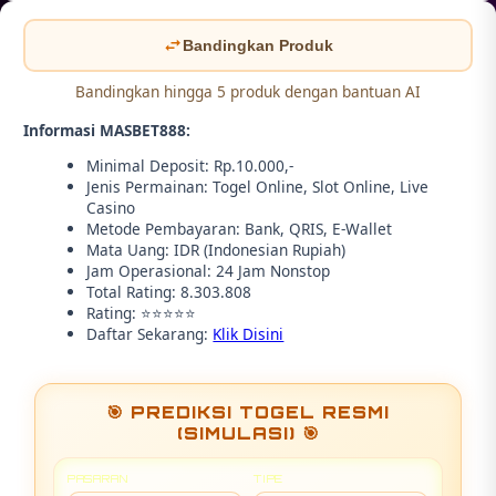
Bandingkan Produk
Bandingkan hingga 5 produk dengan bantuan AI
Informasi MASBET888:
Minimal Deposit: Rp.10.000,-
Jenis Permainan: Togel Online, Slot Online, Live
Casino
Metode Pembayaran: Bank, QRIS, E-Wallet
Mata Uang: IDR (Indonesian Rupiah)
Jam Operasional: 24 Jam Nonstop
Total Rating: 8.303.808
Rating: ⭐⭐⭐⭐⭐
Daftar Sekarang:
Klik Disini
🎯 PREDIKSI TOGEL RESMI
(SIMULASI) 🎯
PASARAN
TIPE