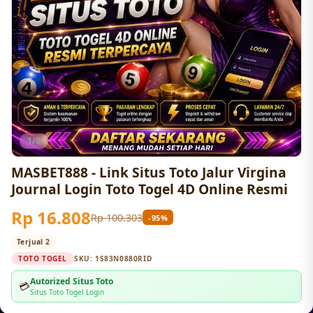
1/6
MASBET888 - Link Situs Toto Jalur Virgina
Journal Login Toto Togel 4D Online Resmi
Rp 16.808
Rp 100.303
-95%
Terjual 2
TOTO TOGEL
SKU:
1S83N0880RID
Autorized Situs Toto
💳
Situs Toto Togel Login