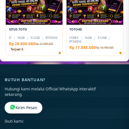
SITUS TOTO
TOTO4D
I7
|
16GB
|
512GB
|
RTX5050
CORE5
|
16GB
|
512GB
|
RTX4050
Rp 28.600.080
Rp 27.999.000
Rp 17.888.000
Rp 18.499.000
Terjual 6
BUTUH BANTUAN?
Hubungi kami melalui Official WhatsApp interaktif
sekarang.
Kirim Pesan
Ikuti kami: