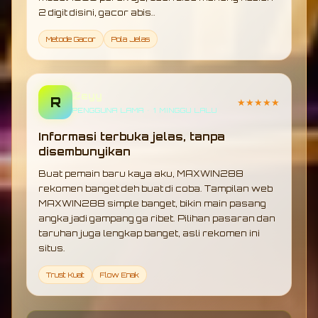
2 digit disini, gacor abis..
Metode Gacor
Pola Jelas
Zeyy
R
★★★★★
PENGGUNA LAMA • 1 MINGGU LALU
Informasi terbuka jelas, tanpa
disembunyikan
Buat pemain baru kaya aku, MAXWIN288
rekomen banget deh buat di coba. Tampilan web
MAXWIN288 simple banget, bikin main pasang
angka jadi gampang ga ribet. Pilihan pasaran dan
taruhan juga lengkap banget, asli rekomen ini
situs.
Trust Kuat
Flow Enak