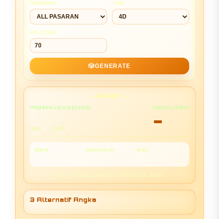
PASARAN
TIPE
MIN CONF
🎲
GENERATE
— READY —
PASARAN REKOMENDASI
ANGKA UTAMA
-
-
-
-
Tipe:
Conf:
BBFS
ANGKA IKUT
SHIO
-
-
-
Tips: Ini simulasi hiburan. Tetap bijak & disiplin.
3 Alternatif Angka