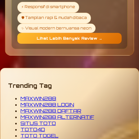
⚡ Responsif di smartphone
🛡️ Tampilan rapi & mudah dibaca
✨ Visual modern bernuansa neon
Lihat Lebih Banyak Review →
Trending Tag
MAXWIN288
MAXWIN288 LOGIN
MAXWIN288 DAFTAR
MAXWIN288 ALTERNATIF
SITUS TOTO
TOTO4D
TOTO TOGEL