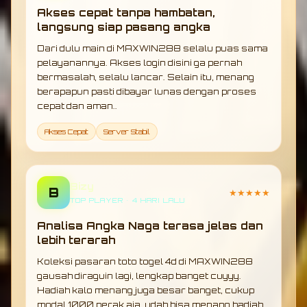
Akses cepat tanpa hambatan,
langsung siap pasang angka
Dari dulu main di MAXWIN288 selalu puas sama
pelayanannya. Akses login disini ga pernah
bermasalah, selalu lancar. Selain itu, menang
berapapun pasti dibayar lunas dengan proses
cepat dan aman..
Akses Cepat
Server Stabil
Bizy
B
★★★★★
TOP PLAYER • 4 HARI LALU
Analisa Angka Naga terasa jelas dan
lebih terarah
Koleksi pasaran toto togel 4d di MAXWIN288
gausah diraguin lagi, lengkap banget cuyyy.
Hadiah kalo menang juga besar banget, cukup
modal 1000 perak aja, udah bisa menang hadiah