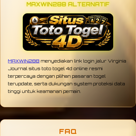
MAXWIN288 ALTERNATIF
MAXWIN288
menyediakan link login jalur Virginia
Journal situs toto togel 4d online resmi
terpercaya dengan pilihan pasaran togel
terupdate, serta dukungan system proteksi data
tinggi untuk keamanan pemain.
FAQ