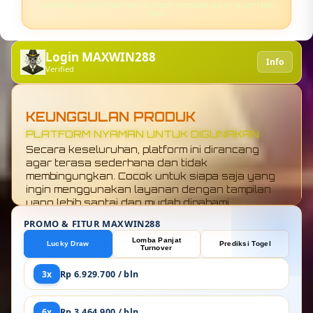
Disclaimer: Hasil di halaman ini random (simulasi), bukan acuan hasil
resmi.
Login MAXWIN288
Info
Verified
KEUNGGULAN PRODUK
KONEKSI TOTO 4D GLOBAL LEBIH STABIL
MAXWIN288 menawarkan koneksi yang terasa
ringan saat digunakan. Akses ke sistem
berjalan cukup lancar tanpa banyak hambatan,
sehingga pengguna bisa membuka halaman
dengan nyaman tanpa harus menunggu lama.
PROMO & FITUR MAXWIN288
Lomba Panjat
Lucky Draw
Prediksi Togel
Turnover
3x
Rp 6.929.700 / bln
6x
Rp 3.464.900 / bln