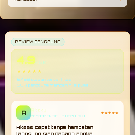
banyak pengguna merasa lebih mudah saat
menggunakannya.
Cukup cocok untuk pemula karena
tampilannya sederhana dan tidak
membingungkan. Pengguna baru biasanya
bisa langsung memahami cara penggunaan
tanpa perlu waktu lama.
REVIEW PENGGUNA
4.9
/ 5.0
★★★★★
6.458 ulasan terverifikasi
98% pengguna memberi nilai puas
Ritzky
A
★★★★★
MEMBER AKTIF • 2 HARI LALU
Akses cepat tanpa hambatan,
langsung siap pasang angka