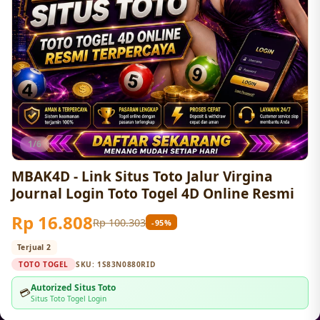
1/6
MBAK4D - Link Situs Toto Jalur Virgina
Journal Login Toto Togel 4D Online Resmi
Rp 16.808
Rp 100.303
-95%
Terjual 2
TOTO TOGEL
SKU:
1S83N0880RID
Autorized Situs Toto
💳
Situs Toto Togel Login