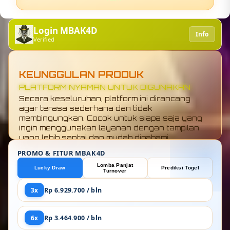
Login MBAK4D
Info
Verified
KEUNGGULAN PRODUK
KONEKSI TOTO 4D GLOBAL LEBIH STABIL
MBAK4D menawarkan koneksi yang terasa
ringan saat digunakan. Akses ke sistem
berjalan cukup lancar tanpa banyak hambatan,
sehingga pengguna bisa membuka halaman
dengan nyaman tanpa harus menunggu lama.
PROMO & FITUR MBAK4D
Lomba Panjat
Lucky Draw
Prediksi Togel
Turnover
3x
Rp 6.929.700 / bln
6x
Rp 3.464.900 / bln