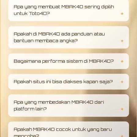
Apa yang membuat MBAK4D sering dipilih
untuk Toto4D?
MBAK4D dikenal karena tampilannya yang
simpel dan aksesnya yang cukup cepat.
Apakah di MBAK4D ada panduan atau
Banyak pengguna merasa nyaman karena
bantuan membaca angka?
semua fitur mudah ditemukan tanpa harus
mencari terlalu lama.
Di dalam platform biasanya tersedia beberapa
informasi pendukung yang bisa membantu
Bagaimana performa sistem di MBAK4D?
pengguna melihat pola atau hasil sebelumnya.
Walaupun tidak menjamin apa pun, setidaknya
Secara umum sistemnya cukup stabil untuk
bisa jadi referensi tambahan.
digunakan sehari-hari. Saat diakses, jarang
Apakah situs ini bisa diakses kapan saja?
terjadi gangguan yang serius sehingga
pengguna bisa tetap nyaman saat membuka
Ya, situs ini bisa diakses kapan saja selama
halaman atau fitur yang tersedia.
koneksi internet tersedia. Baik siang maupun
Apa yang membedakan MBAK4D dari
malam, tampilannya tetap bisa dibuka tanpa
platform lain?
perbedaan yang berarti.
Perbedaannya lebih ke kenyamanan
penggunaan. Tampilan yang tidak terlalu
Apakah MBAK4D cocok untuk yang baru
ramai dan navigasi yang jelas membuat
mencoba?