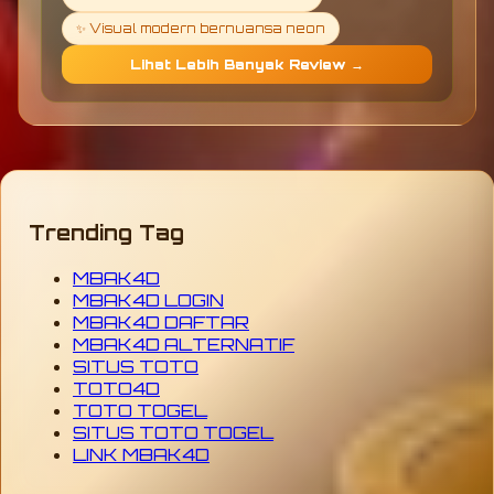
✨ Visual modern bernuansa neon
Lihat Lebih Banyak Review →
Trending Tag
MBAK4D
MBAK4D LOGIN
MBAK4D DAFTAR
MBAK4D ALTERNATIF
SITUS TOTO
TOTO4D
TOTO TOGEL
SITUS TOTO TOGEL
LINK MBAK4D