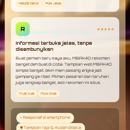
Metode Gacor
Pola Jelas
Zeyy
R
★★★★★
PENGGUNA LAMA • 1 MINGGU LALU
Informasi terbuka jelas, tanpa
disembunyikan
Buat pemain baru kaya aku, MBAK4D rekomen
banget deh buat di coba. Tampilan web MBAK4D
simple banget, bikin main pasang angka jadi
gampang ga ribet. Pilihan pasaran dan taruhan
juga lengkap banget, asli rekomen ini situs.
Trust Kuat
Flow Enak
⚡ Responsif di smartphone
🛡️ Tampilan rapi & mudah dibaca