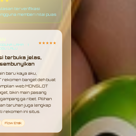
★★
lasan terverifikasi
ngguna memberi nilai puas
yy
★★★★★
GGUNA LAMA • 1
GGU LALU
i terbuka jelas,
isembunyikan
in baru kaya aku,
rekomen banget deh buat
Tampilan web MDNSLOT
get, bikin main pasang
 gampang ga ribet. Pilihan
an taruhan juga lengkap
li rekomen ini situs.
Flow Enak