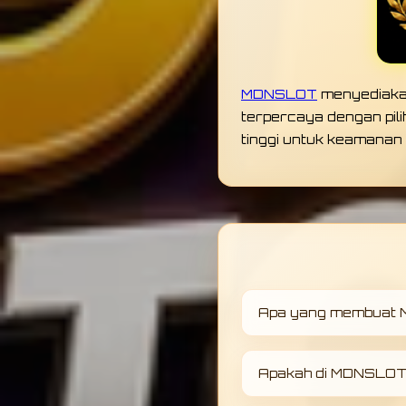
MDNSLOT
menyediakan 
terpercaya dengan pil
tinggi untuk keamanan
Apa yang membuat M
MDNSLOT dikenal kar
Banyak pengguna me
Apakah di MDNSLOT
mencari terlalu lama.
Di dalam platform b