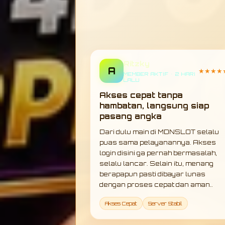
Ritzky
A
★★★★
MEMBER AKTIF • 2 HARI
LALU
Akses cepat tanpa
hambatan, langsung siap
pasang angka
Dari dulu main di MDNSLOT selalu
puas sama pelayanannya. Akses
login disini ga pernah bermasalah,
selalu lancar. Selain itu, menang
berapapun pasti dibayar lunas
dengan proses cepat dan aman..
Akses Cepat
Server Stabil