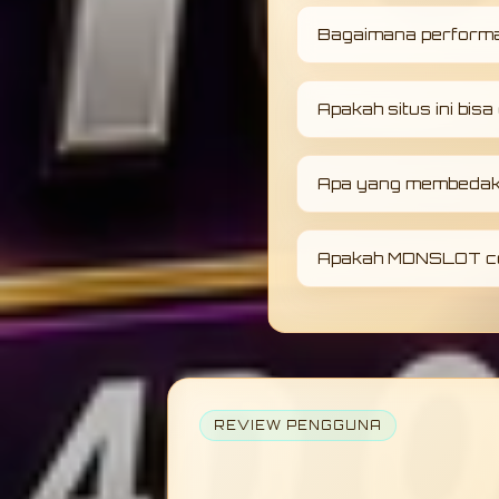
pengguna melihat pol
Bagaimana perform
setidaknya bisa jadi
Secara umum sistemny
terjadi gangguan ya
Apakah situs ini bis
halaman atau fitur y
Ya, situs ini bisa di
malam, tampilannya t
Apa yang membedaka
Perbedaannya lebih 
navigasi yang jelas
Apakah MDNSLOT co
menggunakannya.
Cukup cocok untuk p
Pengguna baru bias
lama.
REVIEW PENGGUNA