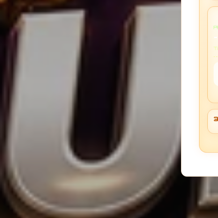
P
-
Ti
3