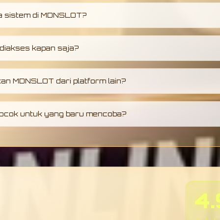
a atau hasil sebelumnya. Walaupun tidak menjamin apa pu
a sistem di MDNSLOT?
 referensi tambahan.
a cukup stabil untuk digunakan sehari-hari. Saat diakse
ng serius sehingga pengguna bisa tetap nyaman saat me
a diakses kapan saja?
ang tersedia.
akses kapan saja selama koneksi internet tersedia. Baik s
etap bisa dibuka tanpa perbedaan yang berarti.
n MDNSLOT dari platform lain?
ke kenyamanan penggunaan. Tampilan yang tidak terlalu 
 membuat banyak pengguna merasa lebih mudah saat
cok untuk yang baru mencoba?
emula karena tampilannya sederhana dan tidak membing
anya bisa langsung memahami cara penggunaan tanpa pe
4.