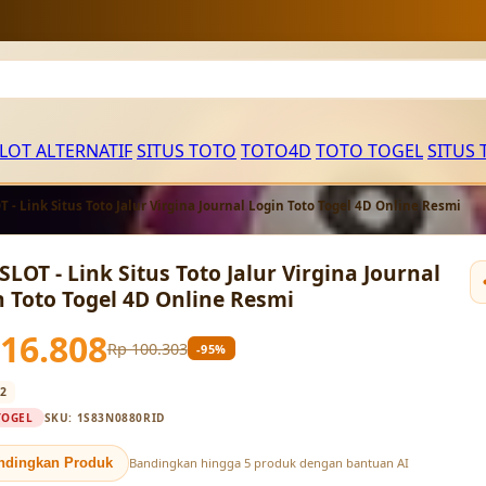
OT ALTERNATIF
SITUS TOTO
TOTO4D
TOTO TOGEL
SITUS
- Link Situs Toto Jalur Virgina Journal Login Toto Togel 4D Online Resmi
OT - Link Situs Toto Jalur Virgina Journal
n Toto Togel 4D Online Resmi
16.808
Rp 100.303
-95%
 2
TOGEL
SKU:
1S83N0880RID
ndingkan Produk
Bandingkan hingga 5 produk dengan bantuan AI