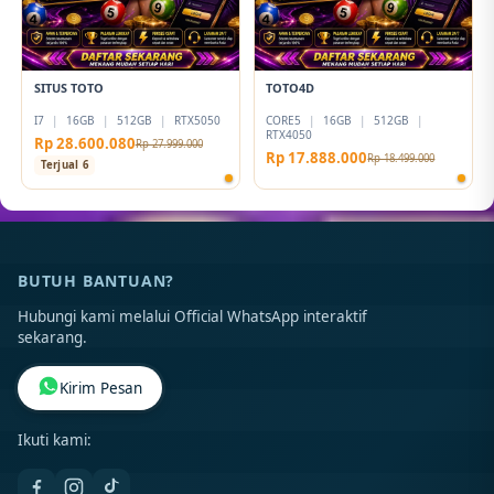
SITUS TOTO
TOTO4D
I7
|
16GB
|
512GB
|
RTX5050
CORE5
|
16GB
|
512GB
|
RTX4050
Rp 28.600.080
Rp 27.999.000
Rp 17.888.000
Rp 18.499.000
Terjual 6
BUTUH BANTUAN?
Hubungi kami melalui Official WhatsApp interaktif
sekarang.
Kirim Pesan
Ikuti kami: