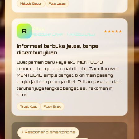
Metode Gacor
Pola Jelas
Zeyy
R
★★★★★
PENGGUNA LAMA • 1 MINGGU LALU
Informasi terbuka jelas, tanpa
disembunyikan
Buat pemain baru kaya aku, MENTOL4D
rekomen banget deh buat di coba. Tampilan web
MENTOL4D simple banget, bikin main pasang
angka jadi gampang ga ribet. Pilihan pasaran dan
taruhan juga lengkap banget, asli rekomen ini
situs.
Trust Kuat
Flow Enak
⚡ Responsif di smartphone