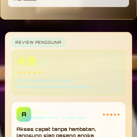
banyak pengguna merasa lebih mudah saat
menggunakannya.
Cukup cocok untuk pemula karena
tampilannya sederhana dan tidak
membingungkan. Pengguna baru biasanya
bisa langsung memahami cara penggunaan
tanpa perlu waktu lama.
REVIEW PENGGUNA
4.9
/ 5.0
★★★★★
6.458 ulasan terverifikasi
98% pengguna memberi nilai puas
Ritzky
A
★★★★★
MEMBER AKTIF • 2 HARI LALU
Akses cepat tanpa hambatan,
langsung siap pasang angka