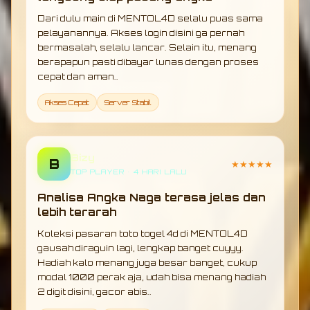
Dari dulu main di MENTOL4D selalu puas sama
pelayanannya. Akses login disini ga pernah
bermasalah, selalu lancar. Selain itu, menang
berapapun pasti dibayar lunas dengan proses
cepat dan aman..
Akses Cepat
Server Stabil
Bizy
B
★★★★★
TOP PLAYER • 4 HARI LALU
Analisa Angka Naga terasa jelas dan
lebih terarah
Koleksi pasaran toto togel 4d di MENTOL4D
gausah diraguin lagi, lengkap banget cuyyy.
Hadiah kalo menang juga besar banget, cukup
modal 1000 perak aja, udah bisa menang hadiah
2 digit disini, gacor abis..