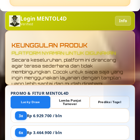
Login MENTOL4D
Info
Verified
KEUNGGULAN PRODUK
KONEKSI TOTO 4D GLOBAL LEBIH STABIL
MENTOL4D menawarkan koneksi yang terasa
ringan saat digunakan. Akses ke sistem
berjalan cukup lancar tanpa banyak hambatan,
sehingga pengguna bisa membuka halaman
dengan nyaman tanpa harus menunggu lama.
PROMO & FITUR MENTOL4D
Lomba Panjat
Lucky Draw
Prediksi Togel
Turnover
3x
Rp 6.929.700 / bln
6x
Rp 3.464.900 / bln