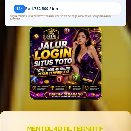
12x
Rp 1.732.500 / bln
Angka estimasi. Bisa berhttps://healacl-what-is-an-acl.pages.dev/ sesuai kebijakan bank /
penyedia.
MENTOL4D ALTERNATIF