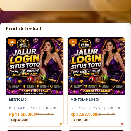
Produk Terkait
-2%
-1%
MENTOL4D
MENTOL4D LOGIN
I5
|
16GB
|
512GB
|
RTX3050
I7
|
16GB
|
512GB
|
RTX5050
Rp 11.500.000
Rp 22.887.000
Rp 12.799.000
Rp 21.999.000
Terjual 200+
Terjual 20+