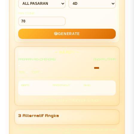
MIN CONF
🎲
GENERATE
— READY —
PASARAN REKOMENDASI
ANGKA UTAMA
-
-
-
-
Tipe:
Conf:
BBFS
ANGKA IKUT
SHIO
-
-
-
Tips: Ini simulasi hiburan. Tetap bijak & disiplin.
3 Alternatif Angka
Disclaimer: Hasil di halaman ini random (simulasi), bukan acuan hasil
resmi.