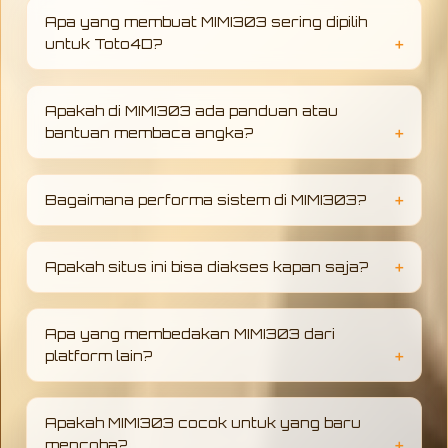
Apa yang membuat MIMI303 sering dipilih
untuk Toto4D?
MIMI303 dikenal karena tampilannya yang
simpel dan aksesnya yang cukup cepat.
Apakah di MIMI303 ada panduan atau
Banyak pengguna merasa nyaman karena
bantuan membaca angka?
semua fitur mudah ditemukan tanpa harus
mencari terlalu lama.
Di dalam platform biasanya tersedia beberapa
informasi pendukung yang bisa membantu
Bagaimana performa sistem di MIMI303?
pengguna melihat pola atau hasil sebelumnya.
Walaupun tidak menjamin apa pun, setidaknya
Secara umum sistemnya cukup stabil untuk
bisa jadi referensi tambahan.
digunakan sehari-hari. Saat diakses, jarang
Apakah situs ini bisa diakses kapan saja?
terjadi gangguan yang serius sehingga
pengguna bisa tetap nyaman saat membuka
Ya, situs ini bisa diakses kapan saja selama
halaman atau fitur yang tersedia.
koneksi internet tersedia. Baik siang maupun
Apa yang membedakan MIMI303 dari
malam, tampilannya tetap bisa dibuka tanpa
platform lain?
perbedaan yang berarti.
Perbedaannya lebih ke kenyamanan
penggunaan. Tampilan yang tidak terlalu
Apakah MIMI303 cocok untuk yang baru
ramai dan navigasi yang jelas membuat
mencoba?