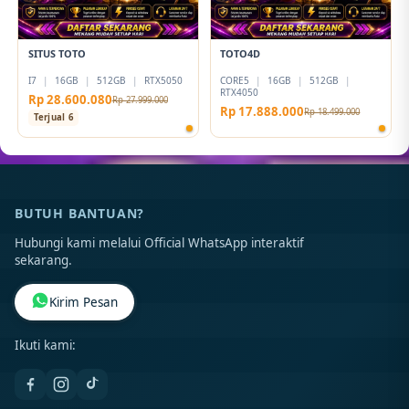
SITUS TOTO
TOTO4D
I7
|
16GB
|
512GB
|
RTX5050
CORE5
|
16GB
|
512GB
|
RTX4050
Rp 28.600.080
Rp 27.999.000
Rp 17.888.000
Rp 18.499.000
Terjual 6
BUTUH BANTUAN?
Hubungi kami melalui Official WhatsApp interaktif
sekarang.
Kirim Pesan
Ikuti kami: