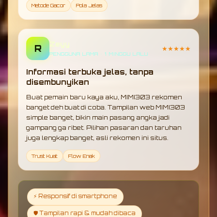
Metode Gacor
Pola Jelas
Zeyy
R
★★★★★
PENGGUNA LAMA • 1 MINGGU LALU
Informasi terbuka jelas, tanpa
disembunyikan
Buat pemain baru kaya aku, MIMI303 rekomen
banget deh buat di coba. Tampilan web MIMI303
simple banget, bikin main pasang angka jadi
gampang ga ribet. Pilihan pasaran dan taruhan
juga lengkap banget, asli rekomen ini situs.
Trust Kuat
Flow Enak
⚡ Responsif di smartphone
🛡️ Tampilan rapi & mudah dibaca