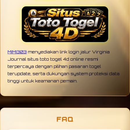
MIMI303
menyediakan link login jalur Virginia
Journal situs toto togel 4d online resmi
terpercaya dengan pilihan pasaran togel
terupdate, serta dukungan system proteksi data
tinggi untuk keamanan pemain.
FAQ