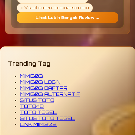
✨ Visual modern bernuansa neon
Lihat Lebih Banyak Review →
Trending Tag
MIMI303
MIMI303 LOGIN
MIMI303 DAFTAR
MIMI303 ALTERNATIF
SITUS TOTO
TOTO4D
TOTO TOGEL
SITUS TOTO TOGEL
LINK MIMI303