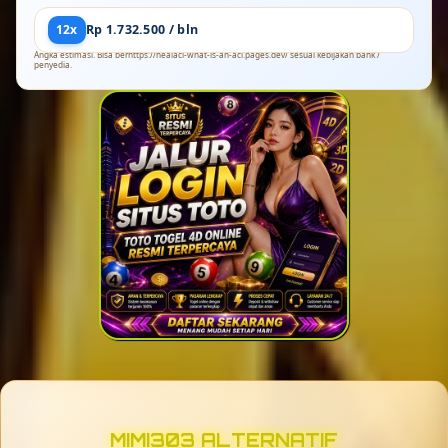
12x
Rp 1.732.500 / bln
Angka estimasi. Bisa berhttps://healacl-what-is-an-acl.pages.dev/ sesuai kebijakan bank /
penyedia.
MIMI303 ALTERNATIF