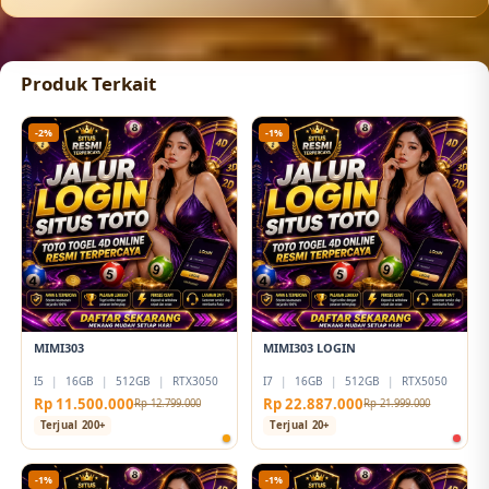
Produk Terkait
-2%
-1%
MIMI303
MIMI303 LOGIN
I5
|
16GB
|
512GB
|
RTX3050
I7
|
16GB
|
512GB
|
RTX5050
Rp 11.500.000
Rp 22.887.000
Rp 12.799.000
Rp 21.999.000
Terjual 200+
Terjual 20+
-1%
-1%