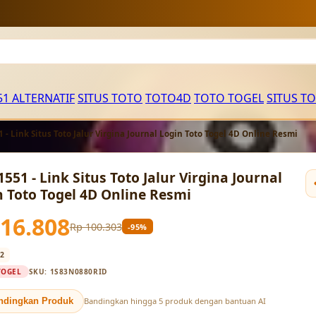
1 ALTERNATIF
SITUS TOTO
TOTO4D
TOTO TOGEL
SITUS T
- Link Situs Toto Jalur Virgina Journal Login Toto Togel 4D Online Resmi
51 - Link Situs Toto Jalur Virgina Journal
n Toto Togel 4D Online Resmi
16.808
Rp 100.303
-95%
 2
TOGEL
SKU:
1S83N0880RID
ndingkan Produk
Bandingkan hingga 5 produk dengan bantuan AI