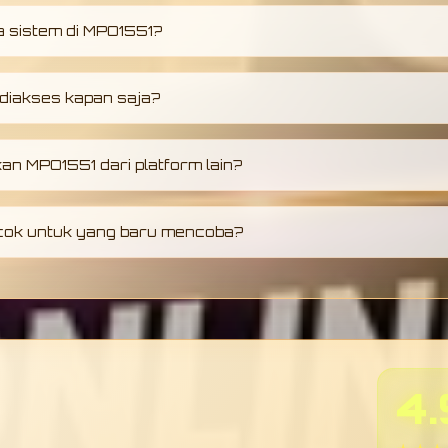
a atau hasil sebelumnya. Walaupun tidak menjamin apa pu
 sistem di MPO1551?
 referensi tambahan.
a cukup stabil untuk digunakan sehari-hari. Saat diakse
ng serius sehingga pengguna bisa tetap nyaman saat me
a diakses kapan saja?
ang tersedia.
akses kapan saja selama koneksi internet tersedia. Baik s
etap bisa dibuka tanpa perbedaan yang berarti.
n MPO1551 dari platform lain?
ke kenyamanan penggunaan. Tampilan yang tidak terlalu 
 membuat banyak pengguna merasa lebih mudah saat
ok untuk yang baru mencoba?
emula karena tampilannya sederhana dan tidak membing
anya bisa langsung memahami cara penggunaan tanpa pe
4.