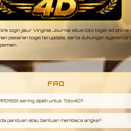
nk login jalur Virginia Journal situs toto togel 4d online
ihan pasaran togel terupdate, serta dukungan system pro
 pemain.
FAQ
O1551 sering dipilih untuk Toto4D?
ena tampilannya yang simpel dan aksesnya yang cukup c
aman karena semua fitur mudah ditemukan tanpa harus 
ada panduan atau bantuan membaca angka?
iasanya tersedia beberapa informasi pendukung yang bis