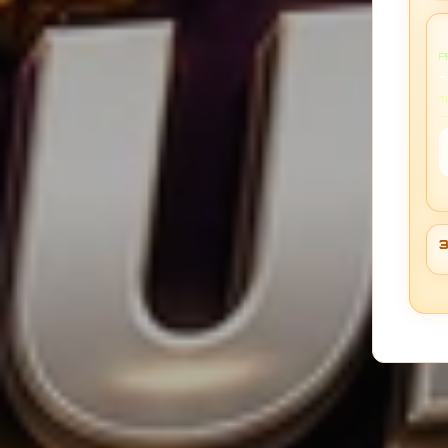
P
-
Ti
3