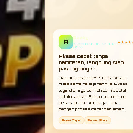
Ritzky
A
★★★★
MEMBER AKTIF • 2 HARI
LALU
Akses cepat tanpa
hambatan, langsung siap
pasang angka
Dari dulu main di MPO1551 selalu
puas sama pelayanannya. Akses
login disini ga pernah bermasalah,
selalu lancar. Selain itu, menang
berapapun pasti dibayar lunas
dengan proses cepat dan aman..
Akses Cepat
Server Stabil