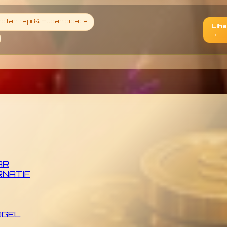
ampilan rapi & mudah dibaca
Lih
→
AR
RNATIF
OGEL