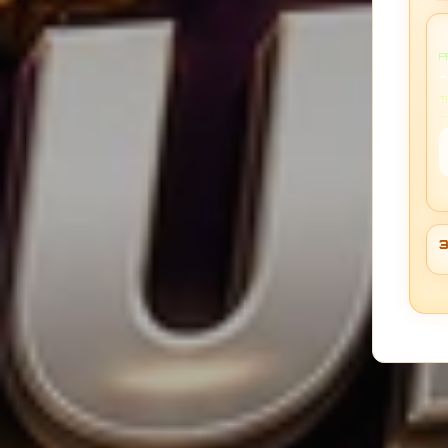
P
-
Ti
3