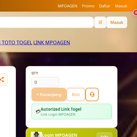
MPOAGEN
Promo
Daftar
Masuk
0
🛒
Masuk
S TOTO TOGEL
LINK MPOAGEN
QTY
+ Keranjang
Beli
Autorized Link Togel
💳
Link Login MPOAGEN
Login MPOAGEN