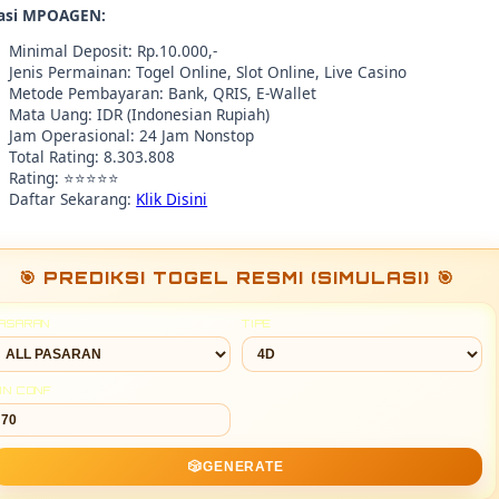
asi MPOAGEN:
Minimal Deposit: Rp.10.000,-
Jenis Permainan: Togel Online, Slot Online, Live Casino
Metode Pembayaran: Bank, QRIS, E-Wallet
Mata Uang: IDR (Indonesian Rupiah)
Jam Operasional: 24 Jam Nonstop
Total Rating: 8.303.808
Rating: ⭐⭐⭐⭐⭐
Daftar Sekarang:
Klik Disini
🎯 PREDIKSI TOGEL RESMI (SIMULASI) 🎯
ASARAN
TIPE
IN CONF
🎲
GENERATE