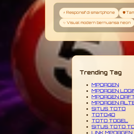
⚡ Responsif di smartphone
🛡️ T
✨ Visual modern bernuansa neon
Trending Tag
MPOAGEN
MPOAGEN LOGI
MPOAGEN DAF
MPOAGEN ALT
SITUS TOTO
TOTO4D
TOTO TOGEL
SITUS TOTO T
LINK MPOAGEN