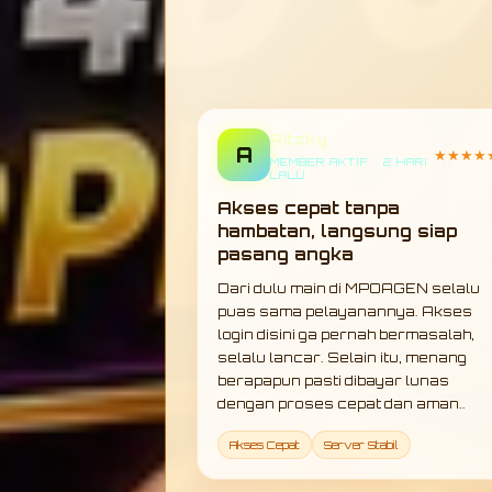
Ritzky
A
★★★★
MEMBER AKTIF • 2 HARI
LALU
Akses cepat tanpa
hambatan, langsung siap
pasang angka
Dari dulu main di MPOAGEN selalu
puas sama pelayanannya. Akses
login disini ga pernah bermasalah,
selalu lancar. Selain itu, menang
berapapun pasti dibayar lunas
dengan proses cepat dan aman..
Akses Cepat
Server Stabil