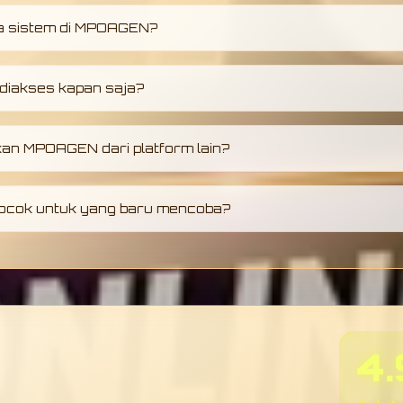
a atau hasil sebelumnya. Walaupun tidak menjamin apa pu
a sistem di MPOAGEN?
 referensi tambahan.
a cukup stabil untuk digunakan sehari-hari. Saat diakse
ng serius sehingga pengguna bisa tetap nyaman saat me
a diakses kapan saja?
ang tersedia.
akses kapan saja selama koneksi internet tersedia. Baik s
etap bisa dibuka tanpa perbedaan yang berarti.
n MPOAGEN dari platform lain?
ke kenyamanan penggunaan. Tampilan yang tidak terlalu 
 membuat banyak pengguna merasa lebih mudah saat
cok untuk yang baru mencoba?
emula karena tampilannya sederhana dan tidak membing
anya bisa langsung memahami cara penggunaan tanpa pe
4.