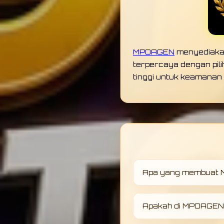
MPOAGEN
menyediakan 
terpercaya dengan pil
tinggi untuk keamanan
Apa yang membuat M
MPOAGEN dikenal kar
Banyak pengguna me
Apakah di MPOAGEN
mencari terlalu lama.
Di dalam platform b